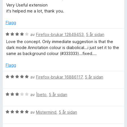
:
v
u
e
Very Useful extension
5
5
r
r
it's helped me a lot, thank you.
a
d
i
v
e
n
Flagg
5
r
g
i
:
V
av
Firefox-brukar 12849453
,
5 år sidan
n
5
u
Love the concept. Only immediate suggestion is that the
g
a
r
dark mode Annotation colour is diabolical...i just set it to the
:
v
d
same as background colour (#333333)...fixed....
5
5
e
a
r
Flagg
v
i
5
n
V
av
Firefox-brukar 16886117
,
5 år sidan
g
u
:
r
4
V
d
av
|beto
,
5 år sidan
a
u
e
v
r
r
5
V
d
av
Mistermind
,
5 år sidan
i
u
e
n
r
r
g