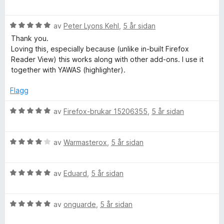
u
e
n
5
q
r
r
g
a
V
d
av
Peter Lyons Kehl
,
5 år sidan
i
:
v
u
e
n
4
5
Thank you.
u
r
r
g
a
Loving this, especially because (unlike in-built Firefox
d
i
:
v
Reader View) this works along with other add-ons. I use it
i
e
n
5
5
together with YAWAS (highlighter).
r
g
a
l
i
:
v
Flagg
n
5
5
g
a
V
i
av
Firefox-brukar 15206355
,
5 år sidan
:
v
u
5
5
r
t
a
V
d
av
Warmasterox
,
5 år sidan
v
u
e
y
5
r
r
V
d
av
Eduard
,
5 år sidan
i
R
u
e
n
r
r
g
V
d
av
onguarde
,
5 år sidan
i
:
e
u
e
n
5