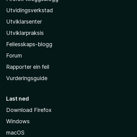
z
Utvidingsverkstad
i
Utviklarsenter
l
l
Utviklarpraksis
a
Fellesskaps-blogg
-
h
Forum
e
Rapporter ein feil
i
Vurderingsguide
m
e
s
Last ned
i
Download Firefox
d
Windows
a
macOS