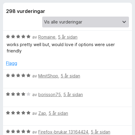
i
4
o
,
298 vurderingar
r
n
6
F
a
i
g
v
r
5
V
av
Romaine
,
5 år sidan
e
f
u
works pretty well but, would love if options were user
f
r
friendly
d
o
o
e
x
Flagg
r
r
i
V
av
MinitShop
,
5 år sidan
n
u
T
g
r
:
V
d
av
borisson75
,
5 år sidan
5
u
r
e
a
r
r
v
V
d
av
Zap
,
5 år sidan
i
a
5
u
e
n
r
r
g
n
V
d
av
Firefox-brukar 13164424
,
5 år sidan
i
: