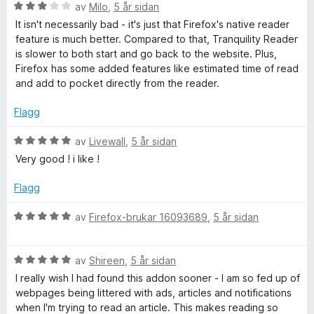
V
d
av
Milo
,
5 år sidan
i
:
u
e
n
5
It isn't necessarily bad - it's just that Firefox's native reader
r
r
g
a
feature is much better. Compared to that, Tranquility Reader
d
i
:
v
is slower to both start and go back to the website. Plus,
e
n
3
5
Firefox has some added features like estimated time of read
r
g
a
and add to pocket directly from the reader.
i
:
v
n
5
5
Flagg
g
a
:
v
V
av
Livewall
,
5 år sidan
3
5
u
Very good ! i like !
a
r
v
d
Flagg
5
e
r
V
av
Firefox-brukar 16093689
,
5 år sidan
i
u
n
r
g
V
d
av
Shireen
,
5 år sidan
:
u
e
I really wish I had found this addon sooner - I am so fed up of
5
r
r
webpages being littered with ads, articles and notifications
a
d
i
when I'm trying to read an article. This makes reading so