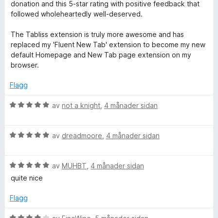
donation and this 5-star rating with positive feedback that
followed wholeheartedly well-deserved.
The Tabliss extension is truly more awesome and has
replaced my 'Fluent New Tab' extension to become my new
default Homepage and New Tab page extension on my
browser.
Flagg
V
av
not a knight
,
4 månader sidan
u
r
V
d
av
dreadmoore
,
4 månader sidan
u
e
r
r
V
d
av
MUHBT
,
4 månader sidan
i
u
e
n
quite nice
r
r
g
d
i
:
Flagg
e
n
5
r
g
a
V