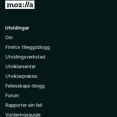
G
å
t
i
Utvidingar
l
Om
M
o
Firefox tilleggsblogg
z
Utvidingsverkstad
i
Utviklarsenter
l
l
Utviklarpraksis
a
Fellesskaps-blogg
-
h
Forum
e
Rapporter ein feil
i
Vurderingsguide
m