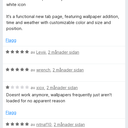
e
white icon
r
i
It's a functional new tab page, featuring wallpaper addition,
n
time and weather with customizable color and size and
g
position.
:
4
Flagg
a
v
V
av
Leviii
,
2 månader sidan
5
u
r
V
d
av
wrench
,
2 månader sidan
u
e
r
r
V
d
av
xiox
,
2 månader sidan
i
u
e
n
Doesnt work anymore, wallpapers frequently just aren't
r
r
g
loaded for no apparent reason
d
i
:
e
n
5
Flagg
r
g
a
i
:
v
V
av
nitnaf10
,
2 månader sidan