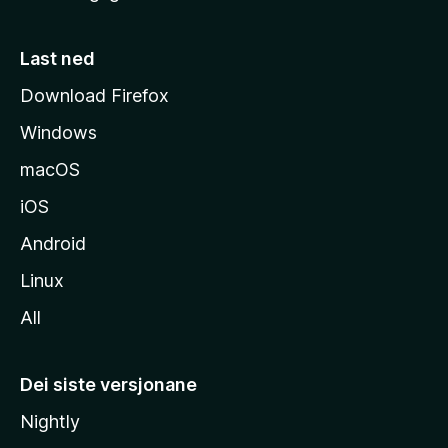
e
s
Last ned
i
Download Firefox
d
Windows
a
macOS
iOS
Android
Linux
All
Dei siste versjonane
Nightly