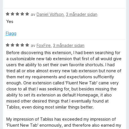
n
5
5
u
g
a
r
:
v
V
d
av
Daniel Volfson
,
3 månader sidan
1
5
u
e
Yes
a
r
r
v
d
i
Flagg
5
e
n
r
g
V
av
FoxFire
,
3 månader sidan
i
:
u
Before discovering this extension, I had been searching for
n
5
r
a customizable new tab extension that first of all would give
g
a
d
users the ability to set their own favorite shortcuts. I had
:
v
e
tried all or else almost every new tab extension but none of
5
5
r
them met my requirements and expectations sufficiently
a
i
enough. One extension called 'Fluent New Tab' came very
v
n
close to all that I was seeking for, but besides missing the
5
g
ability to set its extension as default Homepage, it also
:
missed other desired things that I eventually found at
5
Tabliss, even doing most similar things better.
a
v
My impression of Tabliss has exceeded my impression of
5
'Fluent New Tab' enormously, and therefore also earned my