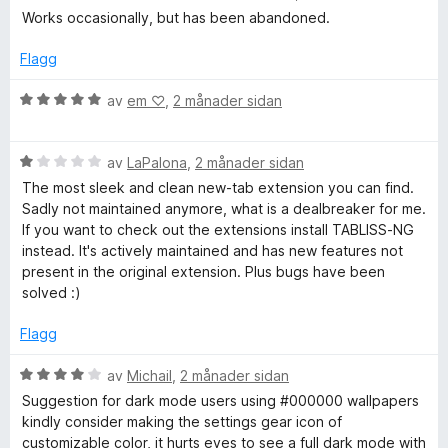
u
e
b
n
5
5
Works occasionally, but has been abandoned.
r
r
g
a
d
i
:
v
Flagg
e
n
5
5
r
g
a
V
av
em ‪♡
,
2 månader sidan
i
:
v
u
n
4
5
r
g
a
V
d
av
LaPalona
,
2 månader sidan
:
v
u
e
The most sleek and clean new-tab extension you can find.
1
5
r
r
Sadly not maintained anymore, what is a dealbreaker for me.
a
d
i
If you want to check out the extensions install TABLISS-NG
v
e
n
instead. It's actively maintained and has new features not
5
r
g
present in the original extension. Plus bugs have been
i
:
solved :)
n
5
g
a
Flagg
:
v
1
5
V
av
Michail
,
2 månader sidan
a
u
Suggestion for dark mode users using #000000 wallpapers
v
r
kindly consider making the settings gear icon of
5
d
customizable color, it hurts eyes to see a full dark mode with