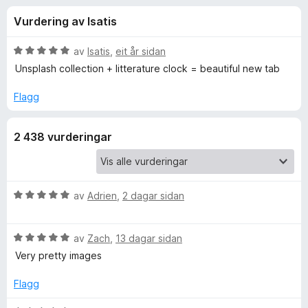
i
4
o
Vurdering av Isatis
,
r
n
6
F
a
V
av
Isatis
,
eit år sidan
i
g
v
u
Unsplash collection + litterature clock = beautiful new tab
r
5
r
d
e
Flagg
f
e
f
r
o
o
2 438 vurderingar
i
x
n
r
g
:
5
V
av
Adrien
,
2 dagar sidan
T
a
u
v
r
a
V
5
d
av
Zach
,
13 dagar sidan
u
e
Very pretty images
b
r
r
d
i
Flagg
e
l
n