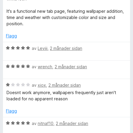
r
i
It's a functional new tab page, featuring wallpaper addition,
n
time and weather with customizable color and size and
g
position.
:
4
Flagg
a
v
V
av
Leviii
,
2 månader sidan
5
u
r
V
d
av
wrench
,
2 månader sidan
u
e
r
r
V
d
av
xiox
,
2 månader sidan
i
u
e
n
Doesnt work anymore, wallpapers frequently just aren't
r
r
g
loaded for no apparent reason
d
i
:
e
n
5
Flagg
r
g
a
i
:
v
V
av
nitnaf10
,
2 månader sidan
n
5
5
u