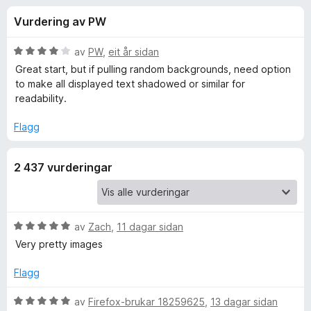
i
4
o
Vurdering av PW
,
r
n
6
F
a
V
av
PW
,
eit år sidan
i
g
v
u
Great start, but if pulling random backgrounds, need option
r
5
r
to make all displayed text shadowed or similar for
d
e
readability.
f
e
f
r
Flagg
o
o
i
x
n
r
2 437 vurderingar
g
:
4
T
a
v
V
av
Zach
,
11 dagar sidan
a
5
u
Very pretty images
r
b
d
Flagg
e
l
r
V
av
Firefox-brukar 18259625
,
13 dagar sidan