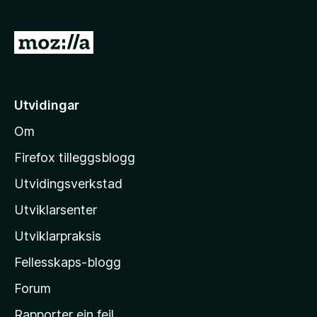
5
a
G
v
å
5
t
i
Utvidingar
l
Om
M
o
Firefox tilleggsblogg
z
Utvidingsverkstad
i
Utviklarsenter
l
l
Utviklarpraksis
a
Fellesskaps-blogg
-
h
Forum
e
Rapporter ein feil