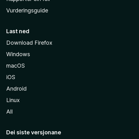
i
Vurderingsguide
m
e
s
Last ned
i
Download Firefox
d
Windows
a
macOS
iOS
Android
Linux
All
Dei siste versjonane