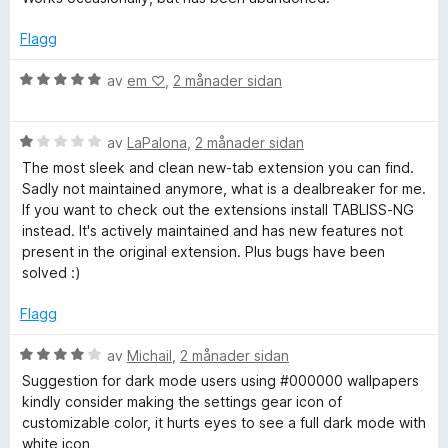
r
b
r
g
a
d
i
:
v
Flagg
e
n
5
5
r
g
a
V
av
em ‪♡
,
2 månader sidan
i
:
v
u
n
4
5
r
g
a
V
d
av
LaPalona
,
2 månader sidan
:
v
u
e
The most sleek and clean new-tab extension you can find.
1
5
r
r
Sadly not maintained anymore, what is a dealbreaker for me.
a
d
i
If you want to check out the extensions install TABLISS-NG
v
e
n
instead. It's actively maintained and has new features not
5
r
g
present in the original extension. Plus bugs have been
i
:
solved :)
n
5
g
a
Flagg
:
v
1
5
V
av
Michail
,
2 månader sidan
a
u
Suggestion for dark mode users using #000000 wallpapers
v
r
kindly consider making the settings gear icon of
5
d
customizable color, it hurts eyes to see a full dark mode with
e
white icon