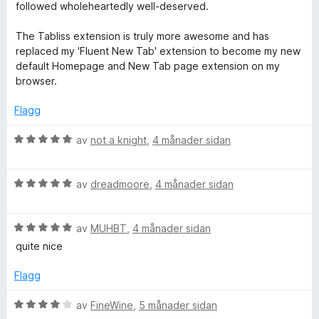
followed wholeheartedly well-deserved.
The Tabliss extension is truly more awesome and has
replaced my 'Fluent New Tab' extension to become my new
default Homepage and New Tab page extension on my
browser.
Flagg
V
av
not a knight
,
4 månader sidan
u
r
V
d
av
dreadmoore
,
4 månader sidan
u
e
r
r
V
d
av
MUHBT
,
4 månader sidan
i
u
e
n
quite nice
r
r
g
d
i
:
Flagg
e
n
5
r
g
a
V
av
FineWine
,
5 månader sidan
i
:
v