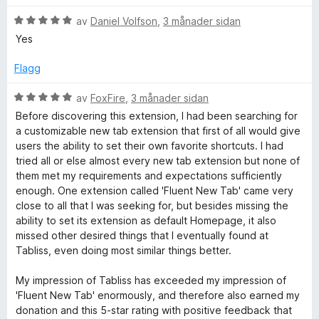
g
a
r
:
v
V
d
av
Daniel Volfson
,
3 månader sidan
1
5
u
e
Yes
a
r
r
v
d
i
Flagg
5
e
n
r
g
V
av
FoxFire
,
3 månader sidan
i
:
u
Before discovering this extension, I had been searching for
n
5
r
a customizable new tab extension that first of all would give
g
a
d
users the ability to set their own favorite shortcuts. I had
:
v
e
tried all or else almost every new tab extension but none of
5
5
r
them met my requirements and expectations sufficiently
a
i
enough. One extension called 'Fluent New Tab' came very
v
n
close to all that I was seeking for, but besides missing the
5
g
ability to set its extension as default Homepage, it also
:
missed other desired things that I eventually found at
5
Tabliss, even doing most similar things better.
a
v
My impression of Tabliss has exceeded my impression of
5
'Fluent New Tab' enormously, and therefore also earned my
donation and this 5-star rating with positive feedback that