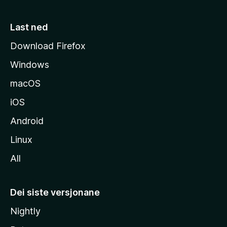
e
s
Last ned
i
Download Firefox
d
Windows
a
macOS
iOS
Android
Linux
All
Dei siste versjonane
Nightly