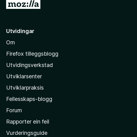
G
n
5
5
e
å
g
a
:
v
t
p
5
5
i
Utvidingar
a
l
v
o
Om
5
M
o
Firefox tilleggsblogg
z
Utvidingsverkstad
i
Utviklarsenter
l
l
Utviklarpraksis
a
Fellesskaps-blogg
-
h
Forum
e
Rapporter ein feil
i
Vurderingsguide
m