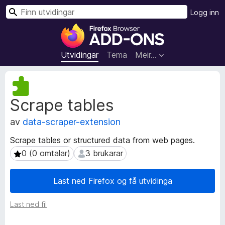
S
Logg inn
ø
N
k
e
t
Utvidingar
Tema
Meir…
t
l
M
e
e
Scrape tables
t
s
a
a
av
data-scraper-extension
d
r
a
t
Scrape tables or structured data from web pages.
t
i
0 (0 omtalar)
3 brukarar
0 (0 omtalar)
3 brukarar
a
l
f
l
o
Last ned Firefox og få utvidinga
r
e
u
g
Last ned fil
t
g
v
f