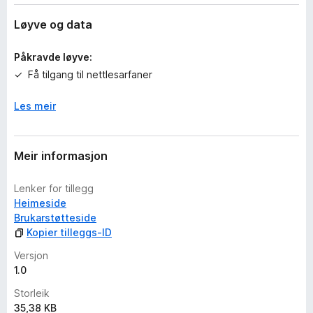
i
n
Løyve og data
g
a
Påkravde løyve:
r
Få tilgang til nettlesarfaner
e
n
Les meir
n
o
Meir informasjon
Lenker for tillegg
Heimeside
Brukarstøtteside
Kopier tilleggs-ID
Versjon
1.0
Storleik
35,38 KB