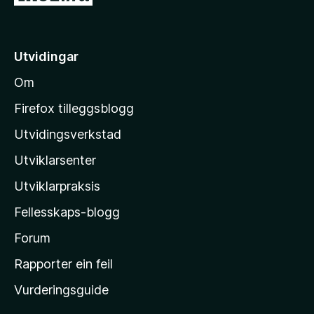
å
t
i
Utvidingar
l
Om
M
o
Firefox tilleggsblogg
z
Utvidingsverkstad
i
Utviklarsenter
l
l
Utviklarpraksis
a
Fellesskaps-blogg
-
h
Forum
e
Rapporter ein feil
i
Vurderingsguide
m
e