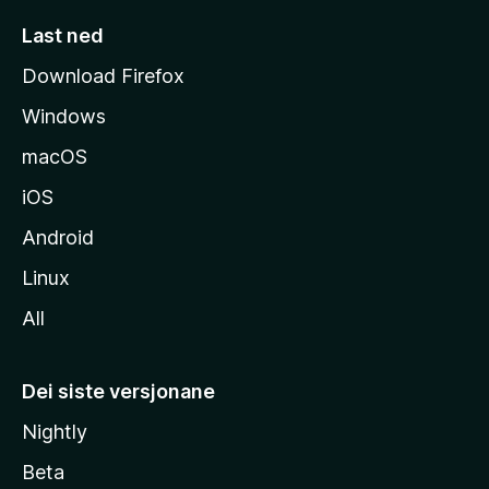
s
Last ned
i
Download Firefox
d
Windows
a
macOS
iOS
Android
Linux
All
Dei siste versjonane
Nightly
Beta