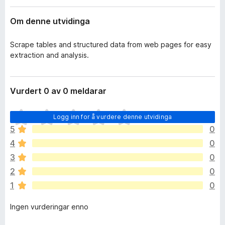
i
o
d
Om denne utvidinga
r
i
F
n
g
Scrape tables and structured data from web pages for easy
i
a
extraction and analysis.
r
r
e
f
Vurdert 0 av 0 meldarar
o
x
I
Logg inn for å vurdere denne utvidinga
n
5
0
g
4
0
e
n
3
0
v
2
0
u
1
0
r
d
Ingen vurderingar enno
e
r