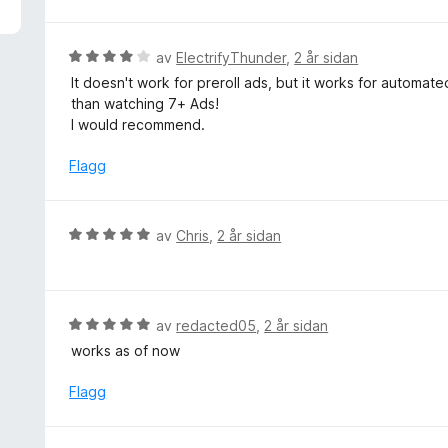
1
a
v
V
av
ElectrifyThunder
,
2 år sidan
5
u
It doesn't work for preroll ads, but it works for automated
r
than watching 7+ Ads!
d
I would recommend.
e
r
Flagg
i
n
g
V
av
Chris
,
2 år sidan
:
u
4
r
a
d
v
e
V
av
redacted05
,
2 år sidan
5
r
u
works as of now
i
r
n
d
Flagg
g
e
:
r
5