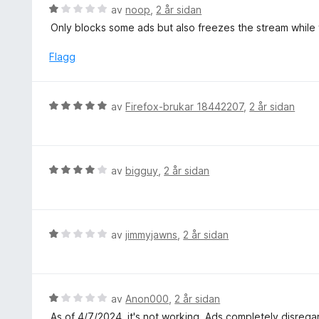
i
V
av
noop
,
2 år sidan
a
n
u
v
Only blocks some ads but also freezes the stream while yo
g
r
5
:
d
Flagg
5
e
a
r
v
i
V
5
av
Firefox-brukar 18442207
,
2 år sidan
n
u
g
r
:
d
1
e
V
av
bigguy
,
2 år sidan
a
r
u
v
i
r
5
n
d
g
e
V
av
jimmyjawns
,
2 år sidan
:
r
u
5
i
r
a
n
d
v
g
e
V
av
Anon000
,
2 år sidan
5
:
r
u
As of 4/7/2024, it's not working. Ads completely disregard