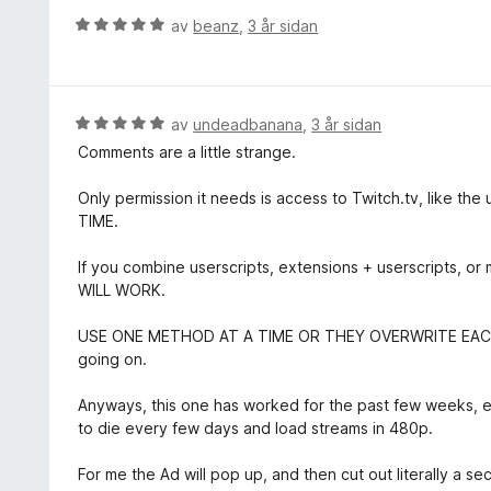
g
e
V
av
beanz
,
3 år sidan
:
r
u
5
i
r
a
n
d
v
g
e
V
av
undeadbanana
,
3 år sidan
5
:
r
u
Comments are a little strange.
1
i
r
a
n
d
Only permission it needs is access to Twitch.tv, like th
v
g
e
TIME.
5
:
r
5
i
If you combine userscripts, extensions + userscripts, o
a
n
WILL WORK.
v
g
5
:
USE ONE METHOD AT A TIME OR THEY OVERWRITE EACH 
5
going on.
a
v
Anyways, this one has worked for the past few weeks, es
5
to die every few days and load streams in 480p.
For me the Ad will pop up, and then cut out literally a se