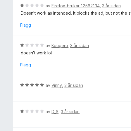
v
g
e
V
av
Firefox-brukar 12562134
,
3 år sidan
5
:
r
u
Doesn't work as intended. It blocks the ad, but not the 
5
i
r
a
n
d
Flagg
v
g
e
5
:
r
5
i
V
av
Kougeru
,
3 år sidan
a
n
u
v
doesn't work lol
g
r
5
:
d
Flagg
1
e
a
r
v
i
V
5
av
Vinny
,
3 år sidan
n
u
g
r
:
d
1
e
V
av
D_S
,
3 år sidan
a
r
u
v
i
r
5
n
d