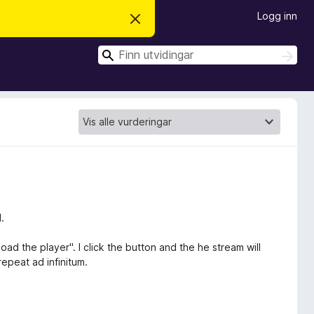
Logg inn
A
v
v
S
i
S
s
ø
ø
d
k
k
e
n
n
e
m
e
l
d
i
n
g
a
.
oad the player". I click the button and the he stream will
epeat ad infinitum.