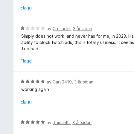
Flagg
V
av
Crusader
,
3 år sidan
u
Simply does not work, and never has for me, in 2023. Hav
r
ability to block twitch ads, this is totally useless. It s
d
Too bad
e
r
Flagg
i
n
g
V
av
Cars0419
,
3 år sidan
:
u
working again
1
r
a
d
Flagg
v
e
5
r
i
V
av
RomanK.
,
3 år sidan
n
u
g