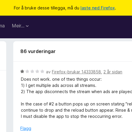
For å bruke desse tillegga, må du
laste ned Firefox
.
ma
Meir…
86 vurderingar
V
av
Firefox-brukar 14333858
,
2 år sidan
u
Does not work. one of ttwo things occur:
r
1) I get multiple ads across all streams.
d
2) The app disconnects the stream when ads are played
e
r
In the case of #2 a button pops up on screen stating "rel
i
continue to drop and the reload button appear. Rinse & r
n
I must disable the app to stop the reoccurring error.
g
:
Flagg