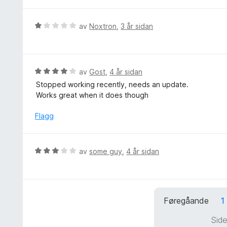
r
:
d
5
e
V
av
Noxtron
,
3 år sidan
a
r
u
v
i
r
5
n
d
g
e
V
av
Gost
,
4 år sidan
:
r
u
Stopped working recently, needs an update.
5
i
r
Works great when it does though
a
n
d
v
g
e
Flagg
5
:
r
1
i
a
n
V
av
some guy
,
4 år sidan
v
g
u
5
:
r
4
d
a
e
v
Føregåande
1
r
5
i
Side
n