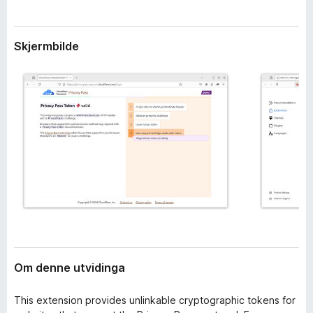
i
o
d
r
i
Skjermbilde
F
n
g
i
a
r
r
e
f
o
x
Om denne utvidinga
This extension provides unlinkable cryptographic tokens for