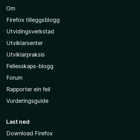
l
Om
M
o
Firefox tilleggsblogg
z
Utvidingsverkstad
i
Utviklarsenter
l
l
Utviklarpraksis
a
Fellesskaps-blogg
-
h
Forum
e
Rapporter ein feil
i
Vurderingsguide
m
e
s
Last ned
i
Download Firefox
d