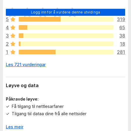
I
Logg inn for å vurdere denne utvidinga
n
5
319
g
4
65
e
n
3
38
v
2
18
u
1
281
r
d
Les 721 vurderingar
e
r
i
n
Løyve og data
g
a
Påkravde løyve:
r
Få tilgang til nettlesarfaner
e
Tilgang tiil dataa dine frå alle nettsider
n
n
Les meir
o