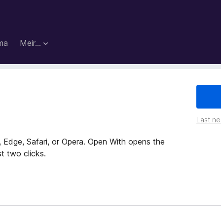
ma
Meir…
Last ned
 Edge, Safari, or Opera. Open With opens the
t two clicks.