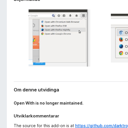
v
o
i
r
d
F
i
i
n
g
r
a
e
r
f
o
x
Om denne utvidinga
Open With is no longer maintained.
Utviklarkommentarar
The source for this add-on is at
https://github.com/darktr