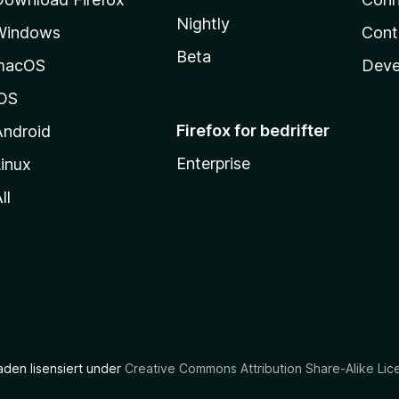
Nightly
Windows
Cont
Beta
macOS
Deve
iOS
Firefox for bedrifter
Android
Enterprise
inux
ll
aden lisensiert under
Creative Commons Attribution Share-Alike Lic