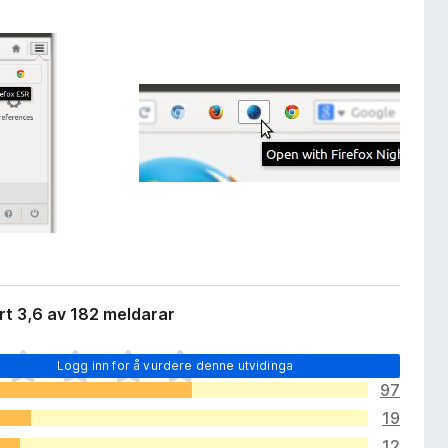
t 3,6 av 182 meldarar
Logg inn for å vurdere denne utvidinga
97
19
12