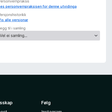
Personvernpraksis
Les personvernpraksisen for denne utvidinga
ersjonshistorikk
is alle versjonar
egg til i samling
esskap
Følg
ect
Instagram