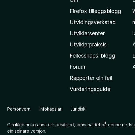
i
l
Firefox tilleggsblogg
M
Utvidingsverkstad
o
z
Utviklarsenter
i
Utviklarpraksis
l
Fellesskaps-blogg
L
l
a
Forum
A
-
Rapporter ein feil
h
Vurderingsguide
e
i
m
Personvern
Infokapslar
Juridisk
e
s
Om ikkje noko anna er
spesifisert
, er innhaldet på denne nettst
i
ein seinare versjon.