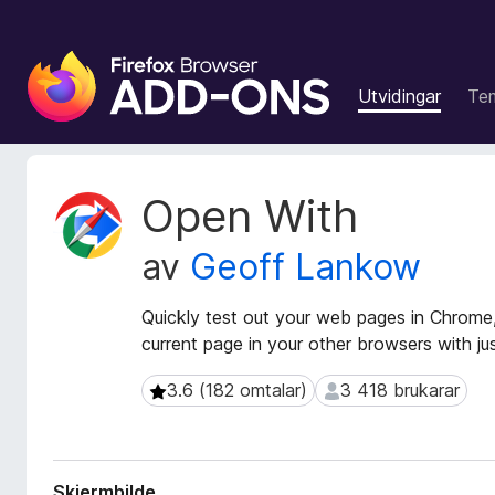
N
e
Utvidingar
Te
t
t
l
e
M
Open With
s
e
t
a
av
Geoff Lankow
a
r
d
t
a
Quickly test out your web pages in Chrome,
i
t
current page in your other browsers with jus
l
a
l
f
3.6 (182 omtalar)
3 418 brukarar
3.6 (182 omtalar)
3 418 brukarar
e
o
r
g
u
g
t
f
Skjermbilde