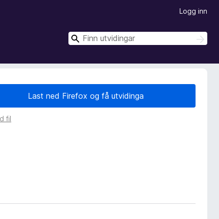
Logg inn
S
S
ø
ø
k
k
Last ned Firefox og få utvidinga
 fil