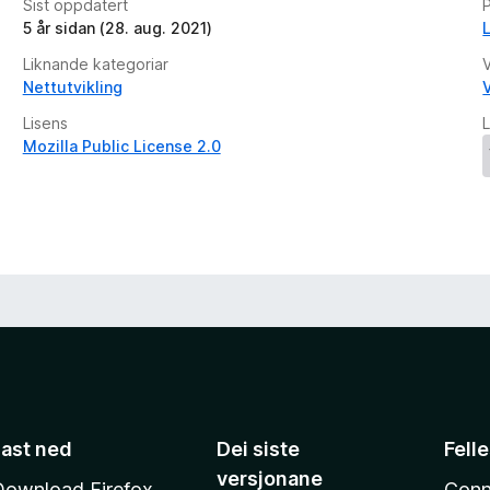
Sist oppdatert
5 år sidan (28. aug. 2021)
Liknande kategoriar
V
Nettutvikling
V
Lisens
L
Mozilla Public License 2.0
Last ned
Dei siste
Fell
versjonane
Download Firefox
Conn