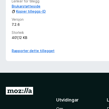
Lenker for tillegg
Brukarstøtteside
Kopier tilleggs-ID
Versjon
7.2.6
Storleik
401,12 KB
Rapporter dette tillegget
G
å
Utvidingar
t
Om