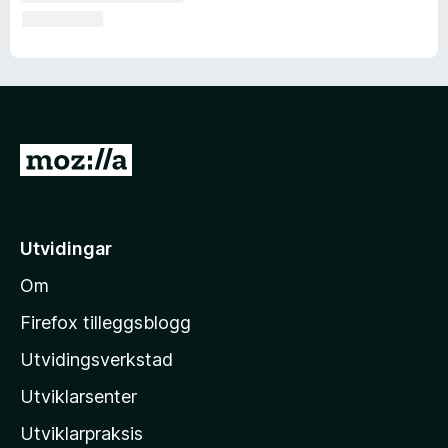
G
å
t
i
Utvidingar
l
Om
M
o
Firefox tilleggsblogg
z
Utvidingsverkstad
i
Utviklarsenter
l
l
Utviklarpraksis