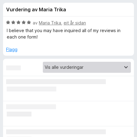
i
4
o
Vurdering av Maria Trika
,
r
n
1
F
a
V
av
Maria Trika
,
eit år sidan
i
g
v
u
I believe that you may have inquired all of my reviews in
r
5
r
each one form!
d
e
f
e
f
Flagg
r
o
o
i
x
n
r
g
:
5
O
a
v
n
5
e
T