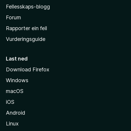
a
Fellesskaps-blogg
-
h
Forum
e
Rapporter ein feil
i
Vurderingsguide
m
e
s
Last ned
i
Download Firefox
d
Windows
a
macOS
iOS
Android
Linux