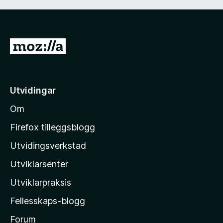
G
å
t
i
Utvidingar
l
Om
M
o
Firefox tilleggsblogg
z
Utvidingsverkstad
i
Utviklarsenter
l
l
Utviklarpraksis
a
Fellesskaps-blogg
-
h
Forum