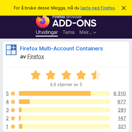
S
Logg inn
For å bruke desse tillegga, må du
laste ned Firefox
.
A
v
ø
N
v
k
i
e
s
t
d
Utvidingar
Tema
Meir…
e
t
n
l
n
V
Firefox Multi-Account Containers
e
e
m
av
Firefox
s
e
u
l
a
d
V
r
i
r
n
u
t
g
4,6 stjerner av 5
r
i
a
d
d
5
6 310
l
e
4
977
l
e
r
e
3
281
i
g
n
r
2
147
g
g
1
321
:
f