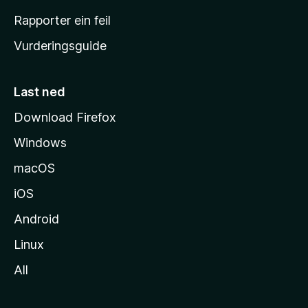
e
Rapporter ein feil
i
Vurderingsguide
m
e
s
Last ned
i
Download Firefox
d
Windows
a
macOS
iOS
Android
Linux
All