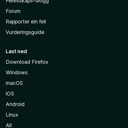
Fellesskaps-blogg
-
h
Forum
e
Rapporter ein feil
i
Vurderingsguide
m
e
s
Last ned
i
Download Firefox
d
Windows
a
macOS
iOS
Android
Linux
All