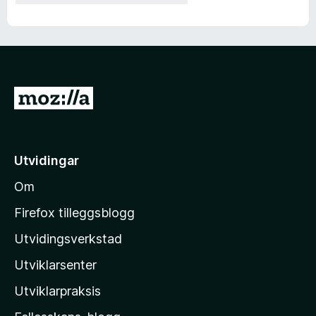
G
å
t
i
Utvidingar
l
Om
M
o
Firefox tilleggsblogg
z
Utvidingsverkstad
i
Utviklarsenter
l
l
Utviklarpraksis
a