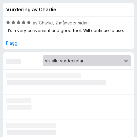
i
4
o
Vurdering av Charlie
,
r
n
6
F
a
V
av
Charlie
,
2 månader sidan
i
g
v
u
It's a very convenient and good tool. Will continue to use.
r
5
r
d
e
Flagg
f
e
f
r
o
o
i
x
n
r
g
:
5
F
a
v
i
5
r
e