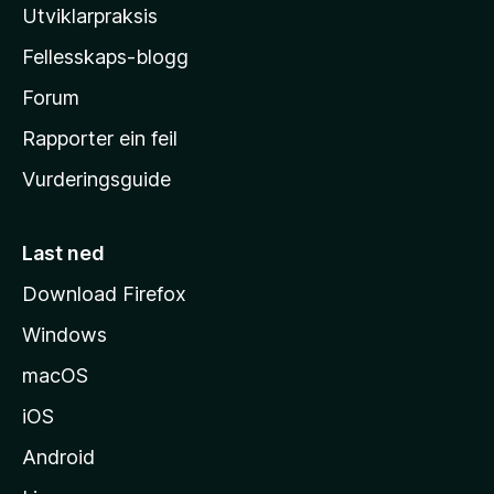
l
Utviklarpraksis
a
Fellesskaps-blogg
-
h
Forum
e
Rapporter ein feil
i
Vurderingsguide
m
e
s
Last ned
i
Download Firefox
d
Windows
a
macOS
iOS
Android