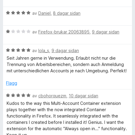
u
g
a
r
f
:
v
V
d
av
Daniel
,
8 dagar sidan
5
5
u
e
o
a
r
r
v
V
d
av
Firefox-brukar 20063895
,
9 dagar sidan
i
5
u
x
e
n
r
r
g
V
d
av
lola_s
,
9 dagar sidan
i
:
M
u
e
n
5
Seit Jahren gerne in Verwendung. Erlaubt nicht nur die
r
r
g
a
Trennung von Arbeitsbereichen, sondern auch Anmeldung
u
d
i
:
v
mit unterschiedlichen Accounts je nach Umgebung. Perfekt!
e
n
5
5
l
r
g
a
Flagg
i
:
v
n
1
5
V
t
av
cbohorquezm
,
10 dagar sidan
g
a
u
Kudos to the way this Multi-Account Container extension
:
v
r
plays together with the now integrated Container
i
5
5
d
functionality in Firefox. It seamlessly integrated with the
a
e
containers I created before I installed it! Genius. I want the
-
v
r
extension for the automatic "Always open in..." functionality.
5
i
Keep it up.