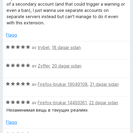
r
g
of a secondary account (and that could trigger a warning or
i
:
even a ban), I just wanna use separate accounts on
n
5
separate servers instead but can't manage to do it even
g
a
with this extension.
:
v
2
5
Flagg
a
v
V
av
trybel
,
18 dagar sidan
5
u
r
V
d
av
Zyffer
,
20 dagar sidan
u
e
r
r
V
d
av
Firefox-brukar 19049108
,
21 dagar sidan
i
u
e
n
r
r
g
V
d
av
Firefox-brukar 14493361
,
22 dagar sidan
i
:
u
e
n
5
Незаменимая вещь в текущих реалиях
r
r
g
a
d
i
:
v
Flagg
e
n
5
5