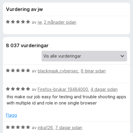
i
4
o
Vurdering av jw
,
r
n
6
F
a
V
av
jw
,
2 månader sidan
i
g
v
u
r
5
r
d
e
f
8 037 vurderingar
e
f
r
o
o
i
x
n
V
r
av
blackmask.cybersec
,
6 timar sidan
g
u
:
r
5
F
V
d
av
Firefox-brukar 19484000
,
4 dagar sidan
a
u
e
v
this make our job easy for testing and trouble shooting apps
i
r
r
5
with multiple id and role in one single browser
d
i
r
e
n
Flagg
r
g
i
:
V
e
av
inba126
,
7 dagar sidan
n
5