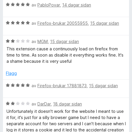
n
r
g
V
av
PabloPovar
,
14 dagar sidan
i
:
u
t
n
5
r
g
a
V
d
av
Firefox-brukar 20055955
,
15 dagar sidan
a
:
v
u
e
5
5
r
r
a
V
d
av
MGM
,
15 dagar sidan
i
i
v
u
e
n
This extension cause a continuously load on firefox from
5
r
r
g
time to time. As soon as disable it everything works fine. It's
n
d
i
:
a shame because it is very useful
e
n
5
e
r
g
a
Flagg
i
:
v
r
n
5
5
V
av
Firefox-brukar 17881873
,
15 dagar sidan
g
a
u
:
v
r
s
2
5
V
d
av
DarDar
,
18 dagar sidan
a
u
e
Unfortunately it doesn't work for the website I meant to use
v
r
r
it for, it's just for a silly browser game but I need to have a
5
d
i
separate account for two servers and I can't because when I
e
n
log in it stores a cookie and it led to the accidental creation