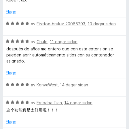
A
n
g
Flagg
:
c
5
V
av
Firefox-brukar 20065293
,
10 dagar sidan
a
u
c
v
r
5
V
d
av
Chule
,
11 dagar sidan
o
u
e
después de años me entero que con esta extensión se
r
r
pueden abrir automáticamente sitios con su contenedor
u
d
i
asignado.
e
n
r
g
Flagg
n
i
:
n
5
V
av
KenyaWest
,
14 dagar sidan
t
g
a
u
:
v
r
C
5
5
V
d
av
Erribaba Tian
,
14 dagar sidan
a
u
e
这个功能真是太好用啦！！！
v
r
o
r
5
d
i
Flagg
e
n