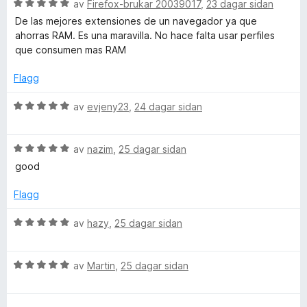
r
g
a
V
av
Firefox-brukar 20039017
,
23 dagar sidan
i
:
v
u
De las mejores extensiones de un navegador ya que
n
5
5
r
ahorras RAM. Es una maravilla. No hace falta usar perfiles
g
a
d
que consumen mas RAM
:
v
e
5
5
r
Flagg
a
i
v
n
V
av
evjeny23
,
24 dagar sidan
5
g
u
:
r
5
V
d
av
nazim
,
25 dagar sidan
a
u
e
good
v
r
r
5
d
i
Flagg
e
n
r
g
V
av
hazy
,
25 dagar sidan
i
:
u
n
5
r
g
a
V
d
av
Martin
,
25 dagar sidan
:
v
u
e
5
5
r
r
a