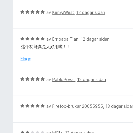
5
i
a
n
V
av
KenyaWest
,
12 dagar sidan
v
g
u
5
:
r
5
d
a
e
V
av
Erribaba Tian
,
12 dagar sidan
v
r
u
5
这个功能真是太好用啦！！！
i
r
n
d
Flagg
g
e
:
r
5
i
V
av
PabloPovar
,
12 dagar sidan
a
n
u
v
g
r
5
:
d
5
e
V
av
Firefox-brukar 20055955
,
13 dagar sida
a
r
u
v
i
r
5
n
d
g
e
V
av
MGM
,
13 dagar sidan