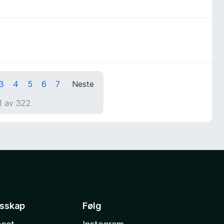
3
4
5
6
7
Neste
1 av 322
esskap
Følg