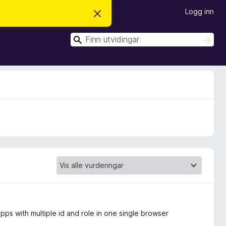
Logg inn
A
v
v
S
i
S
s
ø
ø
d
k
k
e
n
n
e
m
e
l
d
i
n
g
a
pps with multiple id and role in one single browser