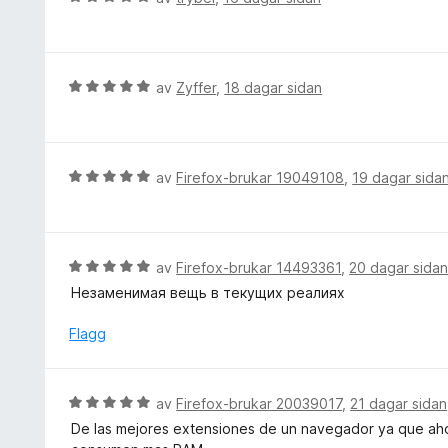
2
u
a
r
v
d
5
e
V
av
Zyffer
,
18 dagar sidan
r
u
i
r
n
d
g
e
V
av
Firefox-brukar 19049108
,
19 dagar sida
:
r
u
5
i
r
a
n
d
v
g
e
V
av
Firefox-brukar 14493361
,
20 dagar sida
5
:
r
u
Незаменимая вещь в текущих реалиях
5
i
r
a
n
d
Flagg
v
g
e
5
:
r
5
i
V
av
Firefox-brukar 20039017
,
21 dagar sidan
a
n
u
v
De las mejores extensiones de un navegador ya que ahorr
g
r