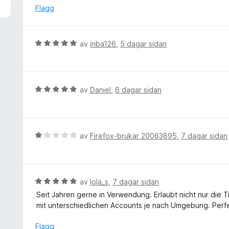
a
d
Flagg
v
e
5
r
i
V
av
inba126
,
5 dagar sidan
n
u
g
r
:
d
5
e
V
av
Daniel
,
6 dagar sidan
a
r
u
v
i
r
5
n
d
g
e
V
av
Firefox-brukar 20063895
,
7 dagar sidan
:
r
u
5
i
r
a
n
d
v
g
e
V
av
lola_s
,
7 dagar sidan
5
:
r
u
Seit Jahren gerne in Verwendung. Erlaubt nicht nur di
5
i
r
mit unterschiedlichen Accounts je nach Umgebung. Perf
a
n
d
v
g
e
Flagg
5