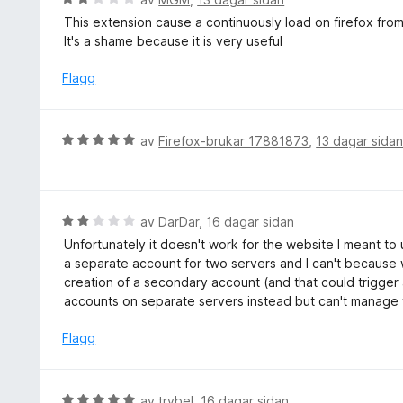
:
r
u
This extension cause a continuously load on firefox from 
5
i
r
It's a shame because it is very useful
a
n
d
v
g
e
Flagg
5
:
r
5
i
a
n
V
av
Firefox-brukar 17881873
,
13 dagar sida
v
g
u
5
:
r
2
d
a
e
V
av
DarDar
,
16 dagar sidan
v
r
u
5
Unfortunately it doesn't work for the website I meant to us
i
r
a separate account for two servers and I can't because wh
n
d
creation of a secondary account (and that could trigger
g
e
accounts on separate servers instead but can't manage t
:
r
5
i
Flagg
a
n
v
g
5
:
V
av
trybel
,
16 dagar sidan