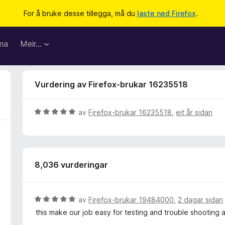
For å bruke desse tillegga, må du
laste ned Firefox
.
ma
Meir…
Vurdering av Firefox-brukar 16235518
V
av
Firefox-brukar 16235518
,
eit år sidan
u
r
d
e
8,036 vurderingar
r
i
n
g
V
av
Firefox-brukar 19484000
,
2 dagar sidan
:
u
this make our job easy for testing and trouble shooting a
5
r