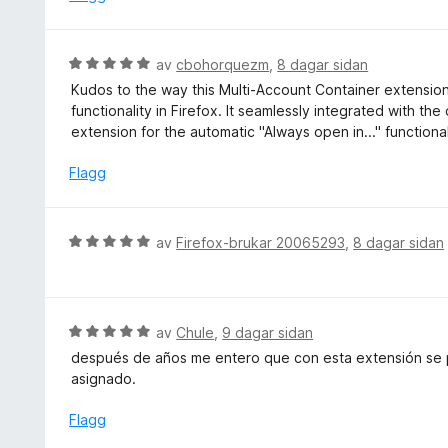
:
r
1
i
a
n
V
av
cbohorquezm
,
8 dagar sidan
v
g
u
5
Kudos to the way this Multi-Account Container extensio
:
r
functionality in Firefox. It seamlessly integrated with the 
5
d
extension for the automatic "Always open in..." functional
a
e
v
r
Flagg
5
i
n
g
V
av
Firefox-brukar 20065293
,
8 dagar sidan
:
u
5
r
a
d
v
e
V
av
Chule
,
9 dagar sidan
5
r
u
después de años me entero que con esta extensión se 
i
r
asignado.
n
d
g
e
Flagg
:
r