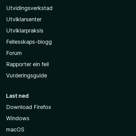
z
Utvidingsverkstad
e
i
Utviklarsenter
l
r
l
Utviklarpraksis
a
P
Fellesskaps-blogg
-
h
Forum
l
e
Rapporter ein feil
a
i
Vurderingsguide
m
y
e
s
Last ned
i
Download Firefox
d
Windows
a
macOS