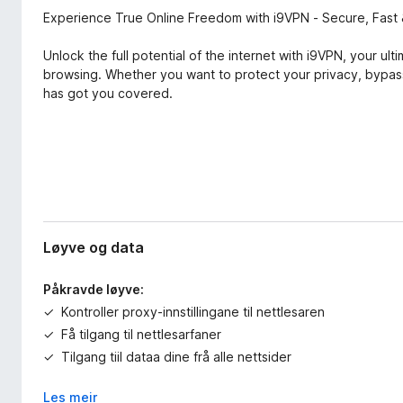
v
o
Experience True Online Freedom with i9VPN - Secure, Fast 
i
r
d
Unlock the full potential of the internet with i9VPN, your ult
F
i
browsing. Whether you want to protect your privacy, bypas
i
n
has got you covered.
g
r
a
e
r
f
o
x
Løyve og data
Påkravde løyve:
Kontroller proxy-innstillingane til nettlesaren
Få tilgang til nettlesarfaner
Tilgang tiil dataa dine frå alle nettsider
Les meir