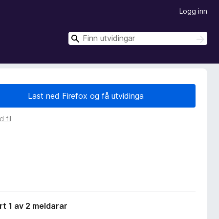
Logg inn
S
S
ø
ø
k
k
Last ned Firefox og få utvidinga
 fil
t 1 av 2 meldarar