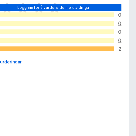
Logg inn for å vurdere denne utvidinga
0
0
0
0
2
urderingar