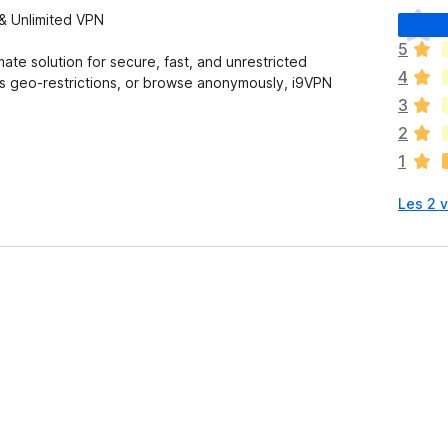
I
& Unlimited VPN
n
5
g
imate solution for secure, fast, and unrestricted
4
e
s geo-restrictions, or browse anonymously, i9VPN
n
3
v
2
u
1
r
d
Les 2 v
e
r
i
n
g
a
r
e
n
n
o