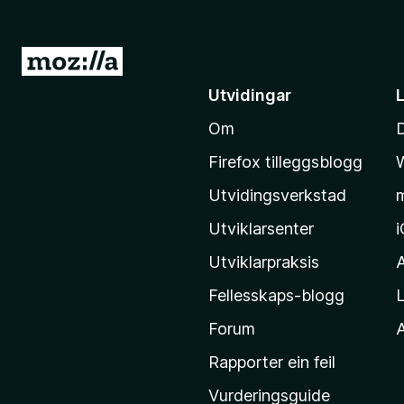
G
å
Utvidingar
t
Om
i
l
Firefox tilleggsblogg
M
Utvidingsverkstad
o
z
Utviklarsenter
i
Utviklarpraksis
l
Fellesskaps-blogg
L
l
a
Forum
A
-
Rapporter ein feil
h
Vurderingsguide
e