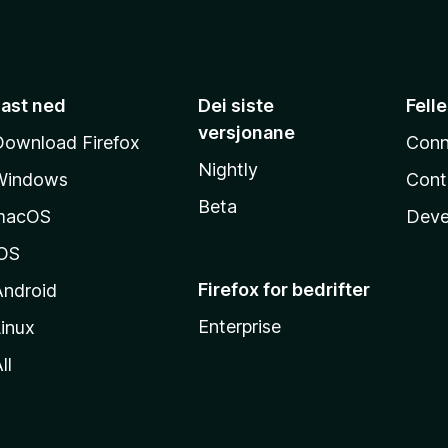
Last ned
Dei siste
Fell
versjonane
Download Firefox
Conn
Nightly
Windows
Cont
Beta
macOS
Deve
iOS
Firefox for bedrifter
Android
Enterprise
inux
ll