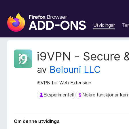
N
e
Utvidingar
Te
t
t
l
e
M
i9VPN - Secure &
s
e
t
a
av
Belouni LLC
a
r
d
t
a
i9VPN for Web Extension
i
t
l
a
Eksperimentell
Nokre funskjonar kan 
Eksperimentell
Nokre funskjonar kan kr
l
f
e
o
r
g
u
g
Om denne utvidinga
t
f