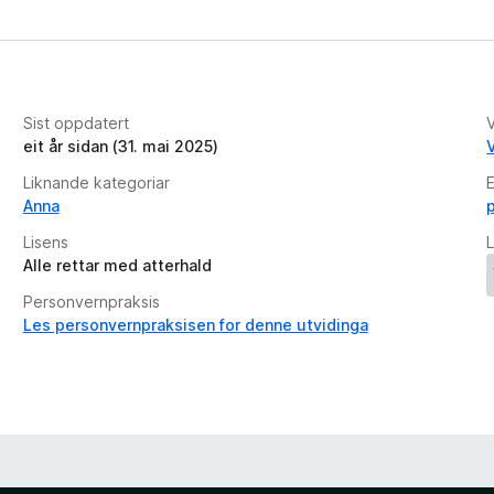
Sist oppdatert
V
eit år sidan (31. mai 2025)
V
Liknande kategoriar
E
Anna
Lisens
L
Alle rettar med atterhald
Personvernpraksis
Les personvernpraksisen for denne utvidinga