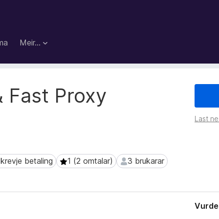
ma
Meir…
 Fast Proxy
Last ned
krevje betaling
1 (2 omtalar)
3 brukarar
evje betaling
1 (2 omtalar)
3 brukarar
Vurder