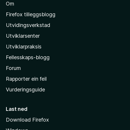
Om
M
n
o
Firefox tilleggsblogg
z
c
Utvidingsverkstad
i
Utviklarsenter
l
o
l
Utviklarpraksis
u
a
Fellesskaps-blogg
-
n
h
Forum
e
Rapporter ein feil
t
i
Vurderingsguide
m
e
s
Last ned
i
Download Firefox
d