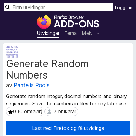
S
Logg inn
ø
N
k
e
t
Utvidingar
Tema
Meir…
t
l
M
e
e
Generate Random
t
s
a
a
Numbers
d
r
a
t
av
Pantelis Rodis
t
i
a
Generate random integer, decimal numbers and binary
l
f
sequences. Save the numbers in files for any later use.
l
o
0 (0 omtalar)
17 brukarar
0 (0 omtalar)
17 brukarar
r
e
u
g
t
g
Last ned Firefox og få utvidinga
v
f