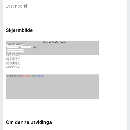
i
o
Last ned fil
d
r
i
F
n
g
i
Skjermbilde
a
r
r
e
f
o
x
Om denne utvidinga