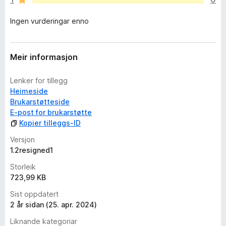
r
d
Ingen vurderingar enno
e
r
i
n
Meir informasjon
g
a
Lenker for tillegg
r
Heimeside
e
Brukarstøtteside
n
E-post for brukarstøtte
n
Kopier tilleggs-ID
o
Versjon
1.2resigned1
Storleik
723,99 KB
Sist oppdatert
2 år sidan (25. apr. 2024)
Liknande kategoriar