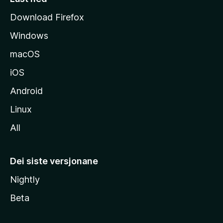
i
Download Firefox
d
Windows
a
macOS
iOS
Android
Linux
All
Dei siste versjonane
Nightly
Beta