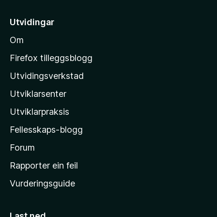
t
i
Utvidingar
l
Om
M
o
Firefox tilleggsblogg
z
Utvidingsverkstad
i
Utviklarsenter
l
l
Utviklarpraksis
a
Fellesskaps-blogg
-
h
Forum
e
Rapporter ein feil
i
Vurderingsguide
m
e
s
Last ned