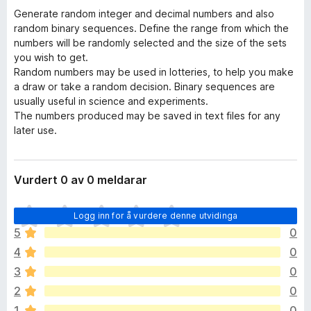
Generate random integer and decimal numbers and also
random binary sequences. Define the range from which the
numbers will be randomly selected and the size of the sets
you wish to get.
Random numbers may be used in lotteries, to help you make
a draw or take a random decision. Binary sequences are
usually useful in science and experiments.
The numbers produced may be saved in text files for any
later use.
Vurdert 0 av 0 meldarar
I
Logg inn for å vurdere denne utvidinga
n
5
0
g
4
0
e
n
3
0
v
2
0
u
1
0