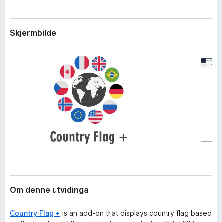
i
o
d
r
i
Skjermbilde
F
n
g
i
a
r
r
e
f
o
x
Om denne utvidinga
Country Flag +
is an add-on that displays country flag based