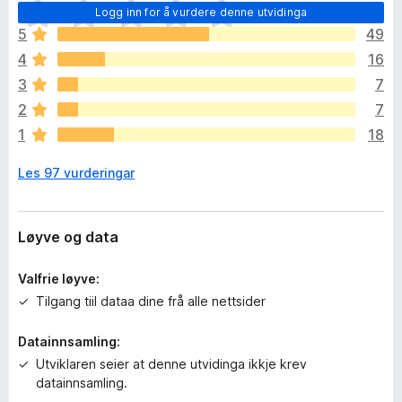
I
Logg inn for å vurdere denne utvidinga
n
5
49
g
4
16
e
n
3
7
v
2
7
u
1
18
r
d
Les 97 vurderingar
e
r
i
n
Løyve og data
g
a
Valfrie løyve:
r
Tilgang tiil dataa dine frå alle nettsider
e
n
Datainnsamling:
n
Utviklaren seier at denne utvidinga ikkje krev
o
datainnsamling.