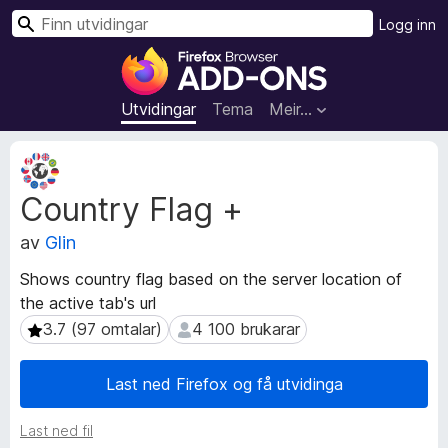
S
Logg inn
ø
N
k
e
t
Utvidingar
Tema
Meir…
t
l
M
e
e
Country Flag +
t
s
a
a
av
Glin
d
r
a
t
Shows country flag based on the server location of
t
i
the active tab's url
a
l
f
3.7 (97 omtalar)
4 100 brukarar
3.7 (97 omtalar)
4 100 brukarar
l
o
r
e
Last ned Firefox og få utvidinga
u
g
t
g
Last ned fil
v
f