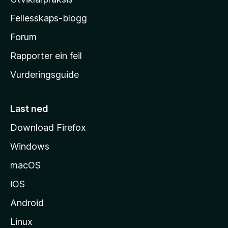
a
Fellesskaps-blogg
-
h
Forum
e
Rapporter ein feil
i
Vurderingsguide
m
e
s
Last ned
i
Download Firefox
d
Windows
a
macOS
iOS
Android
Linux