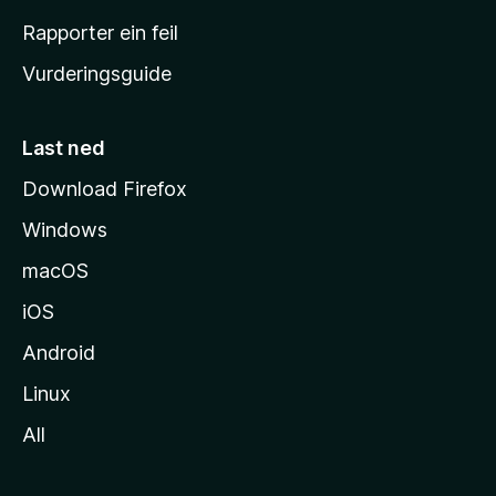
e
Rapporter ein feil
i
Vurderingsguide
m
e
s
Last ned
i
Download Firefox
d
Windows
a
macOS
iOS
Android
Linux
All