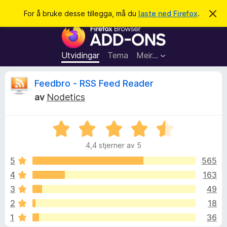
S
Logg inn
For å bruke desse tillegga, må du
laste ned Firefox
.
A
v
ø
N
v
k
i
e
s
t
d
Utvidingar
Tema
Meir…
e
t
n
l
n
V
Feedbro - RSS Feed Reader
e
e
m
av
Nodetics
s
e
u
l
a
d
V
r
i
r
n
u
t
g
4,4 stjerner av 5
r
i
a
d
d
5
565
l
e
4
163
l
e
r
e
3
49
i
g
n
r
2
18
g
g
1
36
:
f