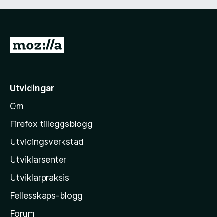
G
å
t
i
Utvidingar
l
Om
M
o
Firefox tilleggsblogg
z
Utvidingsverkstad
i
Utviklarsenter
l
l
Utviklarpraksis
a
Fellesskaps-blogg
-
h
Forum