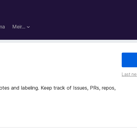
ma
Meir…
Last ned
tes and labeling. Keep track of Issues, PRs, repos,