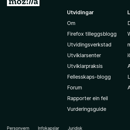
G
å
Utvidingar
t
Om
i
l
Firefox tilleggsblogg
M
Utvidingsverkstad
o
z
Utviklarsenter
i
Utviklarpraksis
l
Fellesskaps-blogg
L
l
a
Forum
A
-
Rapporter ein feil
h
Vurderingsguide
e
i
m
Personvern
Infokapslar
Juridisk