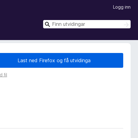
Logg inn
S
S
ø
ø
k
k
Last ned Firefox og få utvidinga
 fil