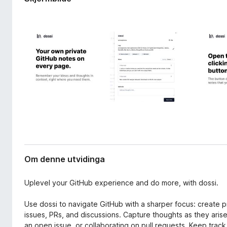
v
o
i
r
d
F
i
i
n
g
r
a
e
r
f
o
x
Om denne utvidinga
Uplevel your GitHub experience and do more, with dossi.
Use dossi to navigate GitHub with a sharper focus: create pr
issues, PRs, and discussions. Capture thoughts as they aris
an open issue, or collaborating on pull requests. Keep trac