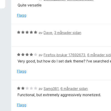
a
u
Quite versatile
v
r
5
d
Flagg
e
r
i
V
av
Dave
,
3 månader sidan
n
u
g
r
:
d
5
e
V
av
Firefox-brukar 17692673
,
6 månader sid
a
r
u
v
Very good, but how do I set dark theme? I've searched
i
r
5
n
d
Flagg
g
e
:
r
5
i
V
av
Samg381
,
6 månader sidan
a
n
u
v
Functional, but extremely aggressively monetized.
g
r
5
:
d
Flagg
4
e