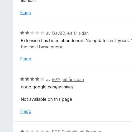
manuals.
g
e
:
r
Flagg
5
i
a
n
v
g
V
av
Gav83
,
eit år sidan
5
:
u
Extension has been abandoned. No updates in 2 years. 
1
r
the most basic query.
a
d
v
e
Flagg
5
r
i
n
V
av
田中
,
eit år sidan
g
u
code.google.com/archive/
:
r
2
d
Not available on this page
a
e
v
r
Flagg
5
i
n
g
V
av
SCS-Technik
,
eit år sidan