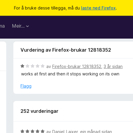
For å bruke desse tillegga, må du
laste ned Firefox
.
ma
Meir…
Vurdering av Firefox-brukar 12818352
V
av
Firefox-brukar 12818352
,
3 år sidan
u
works at first and then it stops working on its own
r
d
Flagg
e
r
i
n
252 vurderingar
g
:
1
V
av
Daniel_Laixer
,
ein månad sidan