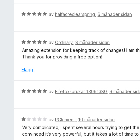
a
r
v
i
V
5
av
halfacreclearspring
,
6 månader sidan
n
u
g
r
:
d
2
e
V
av
Ordinary
,
8 månader sidan
a
r
u
v
Amazing extension for keeping track of changes! I am th
i
r
5
Thank you for providing a free option!
n
d
g
e
Flagg
:
r
5
i
a
n
V
av
Firefox-brukar 13061380
,
9 månader sid
v
g
u
5
:
r
5
d
a
e
V
av
PClemens
,
10 månader sidan
v
r
u
5
Very complicated; I spent several hours trying to get the
i
r
convinced it's very powerful, but it takes a lot of time t
n
d