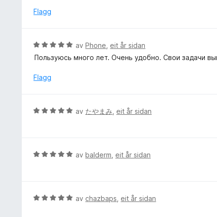
a
n
d
Flagg
v
g
e
5
:
r
1
i
V
av
Phone
,
eit år sidan
a
n
u
v
Пользуюсь много лет. Очень удобно. Свои задачи вы
g
r
5
:
d
Flagg
5
e
a
r
v
i
V
5
av
たやまみ
,
eit år sidan
n
u
g
r
:
d
5
e
V
av
balderm
,
eit år sidan
a
r
u
v
i
r
5
n
d
g
e
V
av
chazbaps
,
eit år sidan
:
r
u
5
i