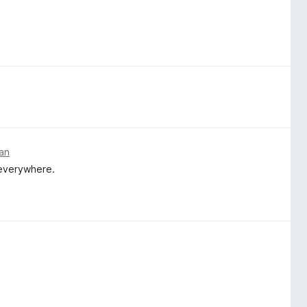
an
 everywhere.