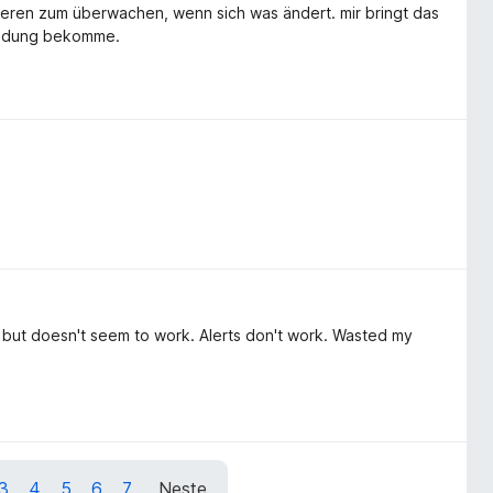
kieren zum überwachen, wenn sich was ändert. mir bringt das
 meldung bekomme.
 but doesn't seem to work. Alerts don't work. Wasted my
3
4
5
6
7
Neste