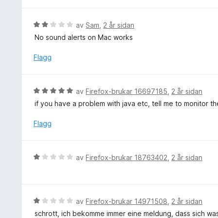
r
a
n
d
v
g
e
V
av
Sam
,
2 år sidan
5
:
r
u
No sound alerts on Mac works
5
i
r
a
n
d
Flagg
v
g
e
5
:
r
5
i
V
av
Firefox-brukar 16697185
,
2 år sidan
a
n
u
v
if you have a problem with java etc, tell me to monitor t
g
r
5
:
d
Flagg
2
e
a
r
v
i
V
5
av
Firefox-brukar 18763402
,
2 år sidan
n
u
g
r
:
d
5
e
V
av
Firefox-brukar 14971508
,
2 år sidan
a
r
u
v
schrott, ich bekomme immer eine meldung, dass sich was g