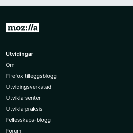
G
å
t
i
Utvidingar
l
Om
M
o
Firefox tilleggsblogg
z
Utvidingsverkstad
i
Utviklarsenter
l
l
Utviklarpraksis
a
Fellesskaps-blogg
-
h
Forum