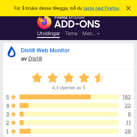
S
Logg inn
For å bruke desse tillegga, må du
laste ned Firefox
.
A
v
ø
N
v
k
i
e
s
t
d
Utvidingar
Tema
Meir…
e
t
n
l
n
V
Distill Web Monitor
e
e
m
av
Distill
s
e
u
l
a
d
V
r
i
r
n
u
t
g
4,3 stjerner av 5
r
i
a
d
d
5
182
l
e
4
22
l
e
r
e
3
9
i
g
n
r
2
11
g
g
1
28
:
f