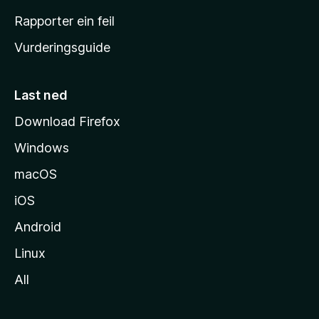
e
Rapporter ein feil
i
Vurderingsguide
m
e
s
Last ned
i
Download Firefox
d
Windows
a
macOS
iOS
Android
Linux
All