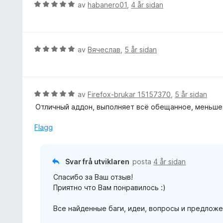
V
av
habanero01
,
4 år sidan
u
r
d
e
V
av
Вячеслав
,
5 år sidan
r
u
i
r
n
d
g
e
V
av
Firefox-brukar 15157370
,
5 år sidan
:
r
u
Отличный аддон, выполняет всё обещанное, меньше 
5
i
r
a
n
d
Flagg
v
g
e
5
:
r
5
i
Svar frå utviklaren
posta
4 år sidan
a
n
v
Спасибо за Ваш отзыв!
g
5
Приятно что Вам понравилось :)
:
5
Все найденные баги, идеи, вопросы и предложе
a
v