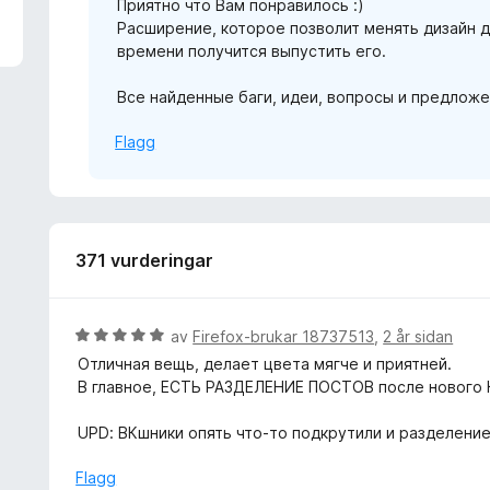
Приятно что Вам понравилось :)
a
Расширение, которое позволит менять дизайн д
v
времени получится выпустить его.
5
Все найденные баги, идеи, вопросы и предложе
Flagg
371 vurderingar
V
av
Firefox-brukar 18737513
,
2 år sidan
u
Отличная вещь, делает цвета мягче и приятней.
r
В главное, ЕСТЬ РАЗДЕЛЕНИЕ ПОСТОВ после нового
d
e
UPD: ВКшники опять что-то подкрутили и разделение
r
i
Flagg