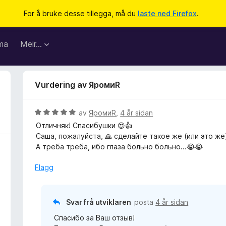
For å bruke desse tillegga, må du
laste ned Firefox
.
ma
Meir…
Vurdering av ЯромиR
V
av
ЯромиR
,
4 år sidan
u
Отличняк! Спасибушки 😍👍
r
Саша, пожалуйста, 🙏 сделайте такое же (или это же)
d
А треба треба, ибо глаза больно больно...😭😭
e
r
Flagg
i
n
g
Svar frå utviklaren
posta
4 år sidan
:
Спасибо за Ваш отзыв!
5