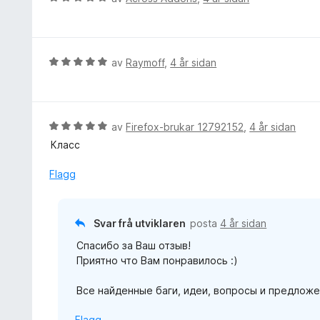
a
n
u
v
g
r
5
:
d
5
e
V
av
Raymoff
,
4 år sidan
a
r
u
v
i
r
5
n
d
g
e
V
av
Firefox-brukar 12792152
,
4 år sidan
:
r
u
Класс
5
i
r
a
n
d
Flagg
v
g
e
5
:
r
5
i
Svar frå utviklaren
posta
4 år sidan
a
n
v
Спасибо за Ваш отзыв!
g
5
Приятно что Вам понравилось :)
:
5
Все найденные баги, идеи, вопросы и предложе
a
v
Flagg