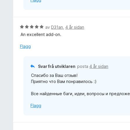
5
V
av
D31an
,
4 år sidan
u
An excellent add-on.
r
d
Flagg
e
r
i
Svar frå utviklaren
posta
4 år sidan
n
Спасибо за Ваш отзыв!
g
Приятно что Вам понравилось :)
:
5
Все найденные баги, идеи, вопросы и предложе
a
v
Flagg
5