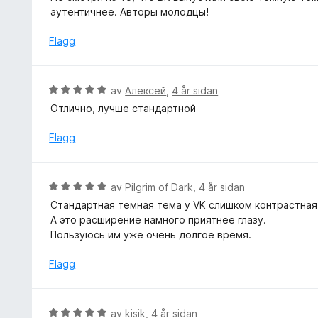
i
r
аутентичнее. Авторы молодцы!
a
n
d
v
g
e
Flagg
5
:
r
5
i
a
n
V
av
Алексей
,
4 år sidan
v
g
u
5
Отлично, лучше стандартной
:
r
5
d
Flagg
a
e
v
r
5
i
V
av
Pilgrim of Dark
,
4 år sidan
n
u
Cтандартная темная тема у VK слишком контрастная 
g
r
А это расширение намного приятнее глазу.
:
d
Пользуюсь им уже очень долгое время.
5
e
a
r
Flagg
v
i
5
n
g
V
av
kisik
,
4 år sidan