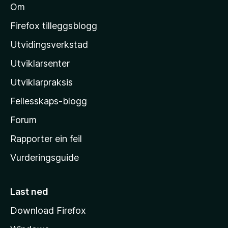
Om
M
o
Firefox tilleggsblogg
z
Utvidingsverkstad
i
Utviklarsenter
l
l
Utviklarpraksis
a
Fellesskaps-blogg
-
h
Forum
e
Rapporter ein feil
i
Vurderingsguide
m
e
s
Last ned
i
Download Firefox
d