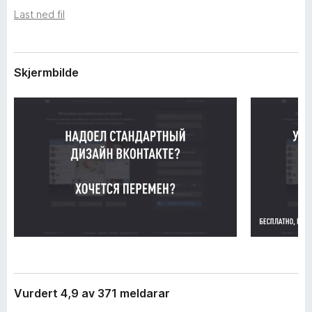
i
o
Last ned fil
d
r
i
F
n
g
i
Skjermbilde
a
r
r
e
f
o
x
Vurdert 4,9 av 371 meldarar