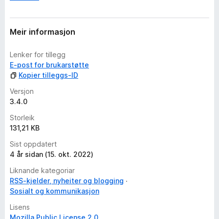
Meir informasjon
Lenker for tillegg
E-post for brukarstøtte
Kopier tilleggs-ID
Versjon
3.4.0
Storleik
131,21 KB
Sist oppdatert
4 år sidan (15. okt. 2022)
Liknande kategoriar
RSS-kjelder, nyheiter og blogging
Sosialt og kommunikasjon
Lisens
Mozilla Public License 2.0