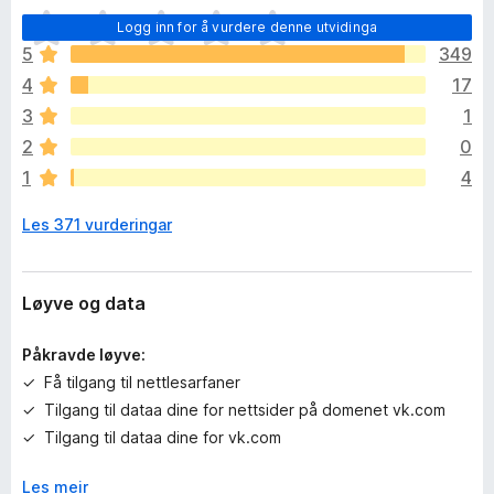
I
Logg inn for å vurdere denne utvidinga
n
5
349
g
4
17
e
n
3
1
v
2
0
u
1
4
r
d
Les 371 vurderingar
e
r
i
n
Løyve og data
g
a
Påkravde løyve:
r
Få tilgang til nettlesarfaner
e
Tilgang til dataa dine for nettsider på domenet vk.com
n
n
Tilgang til dataa dine for vk.com
o
Les meir