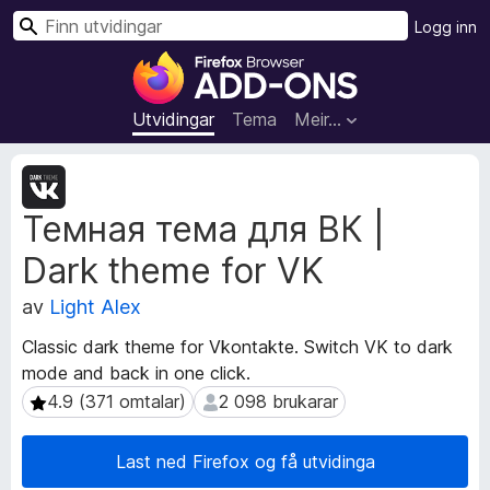
S
Logg inn
ø
N
k
e
t
Utvidingar
Tema
Meir…
t
l
M
e
e
Темная тема для ВК |
t
s
a
a
Dark theme for VK
d
r
a
t
av
Light Alex
t
i
a
Classic dark theme for Vkontakte. Switch VK to dark
l
f
mode and back in one click.
l
o
4.9 (371 omtalar)
2 098 brukarar
4.9 (371 omtalar)
2 098 brukarar
r
e
u
g
t
g
Last ned Firefox og få utvidinga
v
f