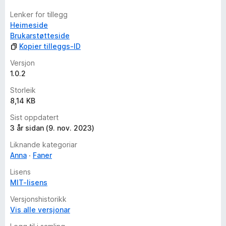
a
Lenker for tillegg
r
Heimeside
e
Brukarstøtteside
n
Kopier tilleggs-ID
n
o
Versjon
1.0.2
Storleik
8,14 KB
Sist oppdatert
3 år sidan (9. nov. 2023)
Liknande kategoriar
Anna
Faner
Lisens
MIT-lisens
Versjonshistorikk
Vis alle versjonar