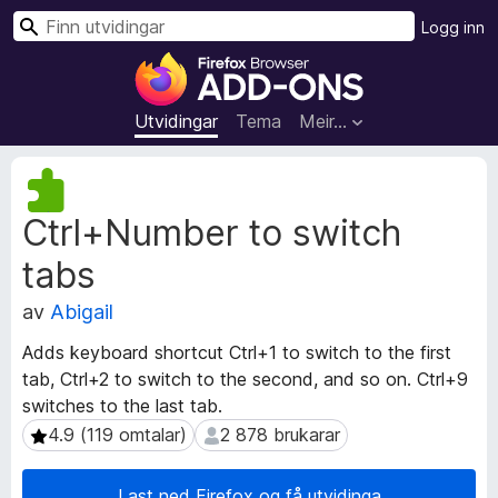
S
Logg inn
ø
N
k
e
t
Utvidingar
Tema
Meir…
t
l
M
e
e
Ctrl+Number to switch
t
s
a
a
tabs
d
r
a
t
av
Abigail
t
i
a
Adds keyboard shortcut Ctrl+1 to switch to the first
l
f
tab, Ctrl+2 to switch to the second, and so on. Ctrl+9
l
o
switches to the last tab.
r
e
u
4.9 (119 omtalar)
2 878 brukarar
4.9 (119 omtalar)
2 878 brukarar
g
t
g
v
f
Last ned Firefox og få utvidinga