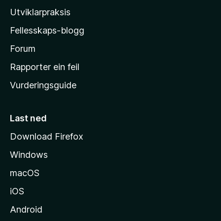
l
Utviklarpraksis
a
Fellesskaps-blogg
-
h
Forum
e
Rapporter ein feil
i
Vurderingsguide
m
e
s
Last ned
i
Download Firefox
d
Windows
a
macOS
iOS
Android