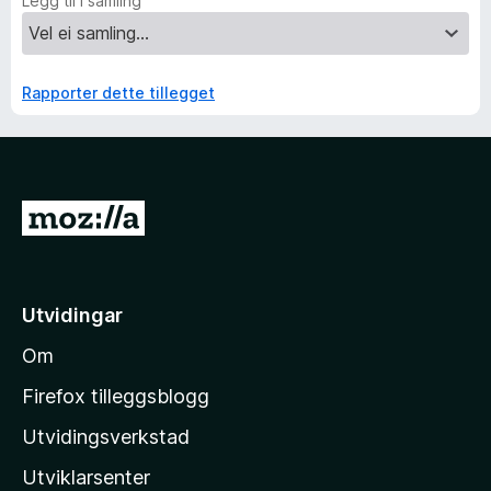
Legg til i samling
Rapporter dette tillegget
G
å
t
i
Utvidingar
l
Om
M
o
Firefox tilleggsblogg
z
Utvidingsverkstad
i
Utviklarsenter
l