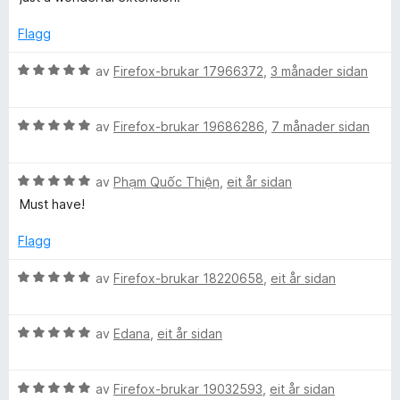
5
p
a
Flagg
v
5
i
V
av
Firefox-brukar 17966372
,
3 månader sidan
u
r
n
V
d
av
Firefox-brukar 19686286
,
7 månader sidan
u
e
g
r
r
V
d
av
Phạm Quốc Thiện
,
eit år sidan
i
s
u
e
n
Must have!
r
r
g
d
i
:
Flagg
e
n
5
r
g
a
V
av
Firefox-brukar 18220658
,
eit år sidan
i
:
v
u
n
5
5
r
g
a
V
d
av
Edana
,
eit år sidan
:
v
u
e
5
5
r
r
a
V
d
av
Firefox-brukar 19032593
,
eit år sidan
i