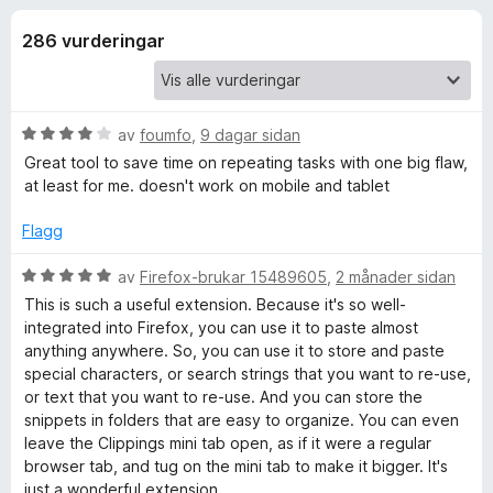
i
4
o
,
286 vurderingar
r
n
4
F
a
i
g
v
r
5
V
av
foumfo
,
9 dagar sidan
e
f
u
Great tool to save time on repeating tasks with one big flaw,
f
r
at least for me. doesn't work on mobile and tablet
d
o
o
e
x
Flagg
r
r
i
V
av
Firefox-brukar 15489605
,
2 månader sidan
n
u
This is such a useful extension. Because it's so well-
C
g
r
integrated into Firefox, you can use it to paste almost
:
d
anything anywhere. So, you can use it to store and paste
4
l
e
special characters, or search strings that you want to re-use,
a
r
or text that you want to re-use. And you can store the
v
i
snippets in folders that are easy to organize. You can even
i
5
n
leave the Clippings mini tab open, as if it were a regular
g
browser tab, and tug on the mini tab to make it bigger. It's
p
:
just a wonderful extension.