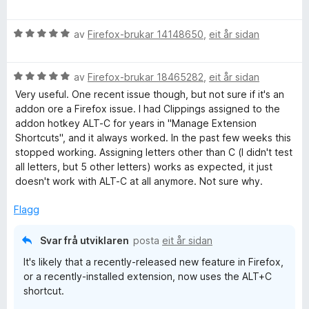
v
u
e
n
5
r
r
g
V
d
av
Firefox-brukar 14148650
,
eit år sidan
i
:
u
e
n
5
r
r
g
a
V
d
av
Firefox-brukar 18465282
,
eit år sidan
i
:
v
u
e
n
5
5
Very useful. One recent issue though, but not sure if it's an
r
r
g
a
addon ore a Firefox issue. I had Clippings assigned to the
d
i
:
v
addon hotkey ALT-C for years in "Manage Extension
e
n
5
5
Shortcuts", and it always worked. In the past few weeks this
r
g
a
stopped working. Assigning letters other than C (I didn't test
i
:
v
all letters, but 5 other letters) works as expected, it just
n
5
5
doesn't work with ALT-C at all anymore. Not sure why.
g
a
:
v
Flagg
5
5
a
Svar frå utviklaren
posta
eit år sidan
v
It's likely that a recently-released new feature in Firefox,
5
or a recently-installed extension, now uses the ALT+C
shortcut.