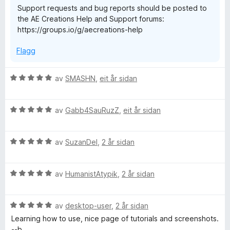
Support requests and bug reports should be posted to
the AE Creations Help and Support forums:
https://groups.io/g/aecreations-help
Flagg
V
av
SMASHN
,
eit år sidan
u
r
V
d
av
Gabb4SauRuzZ
,
eit år sidan
u
e
r
r
V
d
av
SuzanDel
,
2 år sidan
i
u
e
n
r
r
g
V
d
av
HumanistAtypik
,
2 år sidan
i
:
u
e
n
5
r
r
g
a
V
d
av
desktop-user
,
2 år sidan
i
:
v
u
e
n
5
5
Learning how to use, nice page of tutorials and screenshots.
r
r
g
a
--b