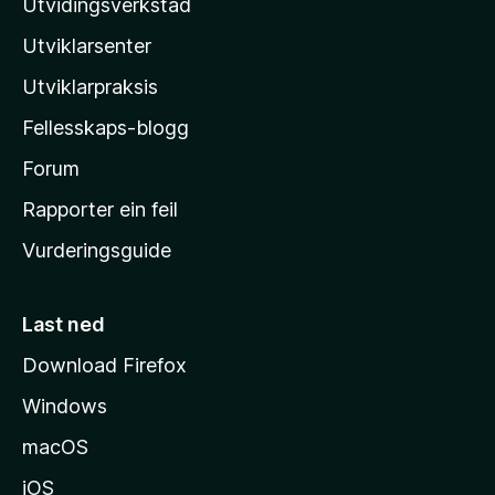
Utvidingsverkstad
i
Utviklarsenter
l
l
Utviklarpraksis
a
Fellesskaps-blogg
-
h
Forum
e
Rapporter ein feil
i
Vurderingsguide
m
e
s
Last ned
i
Download Firefox
d
Windows
a
macOS
iOS