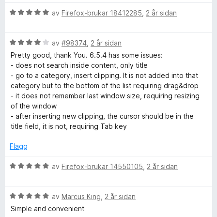
r
V
d
av
Firefox-brukar 18412285
,
2 år sidan
u
e
r
r
V
d
av
#98374
,
2 år sidan
i
u
e
n
Pretty good, thank You. 6.5.4 has some issues:
r
r
g
- does not search inside content, only title
d
i
:
- go to a category, insert clipping. It is not added into that
e
n
1
category but to the bottom of the list requiring drag&drop
r
g
a
- it does not remember last window size, requiring resizing
i
:
v
of the window
n
5
5
- after inserting new clipping, the cursor should be in the
g
a
title field, it is not, requiring Tab key
:
v
4
5
Flagg
a
v
V
av
Firefox-brukar 14550105
,
2 år sidan
5
u
r
V
d
av
Marcus King
,
2 år sidan
u
e
Simple and convenient
r
r