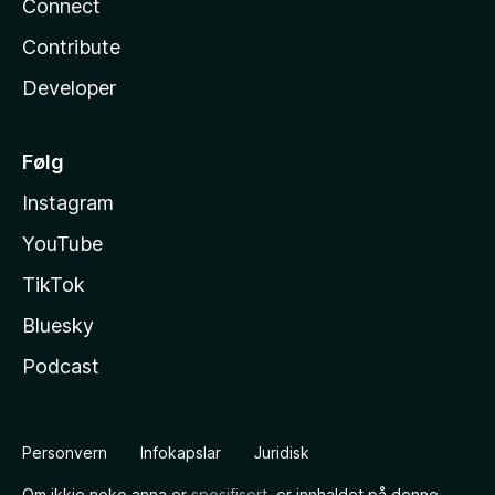
Connect
Contribute
Developer
Følg
Instagram
YouTube
TikTok
Bluesky
Podcast
Personvern
Infokapslar
Juridisk
Om ikkje noko anna er
spesifisert
, er innhaldet på denne