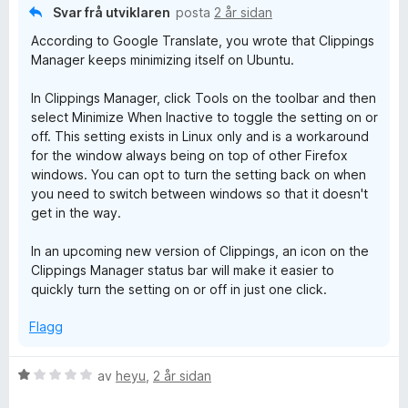
i
:
v
Svar frå utviklaren
posta
2 år sidan
n
5
5
According to Google Translate, you wrote that Clippings
g
a
Manager keeps minimizing itself on Ubuntu.
:
v
3
5
In Clippings Manager, click Tools on the toolbar and then
a
select Minimize When Inactive to toggle the setting on or
v
off. This setting exists in Linux only and is a workaround
5
for the window always being on top of other Firefox
windows. You can opt to turn the setting back on when
you need to switch between windows so that it doesn't
get in the way.
In an upcoming new version of Clippings, an icon on the
Clippings Manager status bar will make it easier to
quickly turn the setting on or off in just one click.
Flagg
V
av
heyu
,
2 år sidan
u