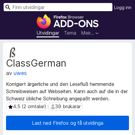
S
Logg inn
ø
N
k
e
t
Utvidingar
Tema
Meir…
t
l
M
e
e
ClassGerman
t
s
a
a
av
uwes
d
r
a
t
Korrigiert ärgerliche und den Lesefluß hemmende
t
i
Schreibweisen auf Webseiten. Kann auch auf die in der
a
l
Schweiz übliche Schreibung angepaßt werden.
f
l
o
4.5 (2 omtalar)
39 brukarar
4.5 (2 omtalar)
39 brukarar
r
e
u
g
Last ned Firefox og få utvidinga
t
g
v
f