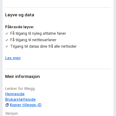
r
i
n
Løyve og data
g
a
Påkravde løyve:
r
Få tilgang til nyleg attlatne faner
e
Få tilgang til nettlesarfaner
n
n
Tilgang tiil dataa dine frå alle nettsider
o
Les meir
Meir informasjon
Lenker for tillegg
Heimeside
Brukarstøtteside
Kopier tilleggs-ID
Versjon