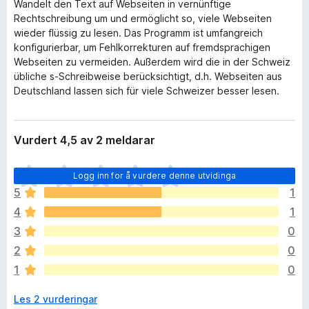
Wandelt den Text auf Webseiten in vernünftige
Rechtschreibung um und ermöglicht so, viele Webseiten
wieder flüssig zu lesen. Das Programm ist umfangreich
konfigurierbar, um Fehlkorrekturen auf fremdsprachigen
Webseiten zu vermeiden. Außerdem wird die in der Schweiz
übliche s-Schreibweise berücksichtigt, d.h. Webseiten aus
Deutschland lassen sich für viele Schweizer besser lesen.
Vurdert 4,5 av 2 meldarar
I
Logg inn for å vurdere denne utvidinga
n
5
1
g
4
1
e
n
3
0
v
2
0
u
1
0
r
d
Les 2 vurderingar
e