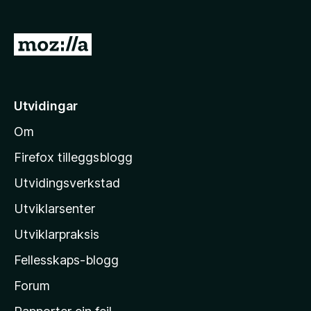
G
å
t
i
Utvidingar
l
Om
M
o
Firefox tilleggsblogg
z
Utvidingsverkstad
i
Utviklarsenter
l
l
Utviklarpraksis
a
Fellesskaps-blogg
-
h
Forum
e