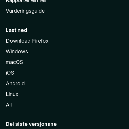
Rapporter ein feil
i
Vurderingsguide
m
e
s
Last ned
i
Download Firefox
d
Windows
a
macOS
iOS
Android
Linux
All
Dei siste versjonane