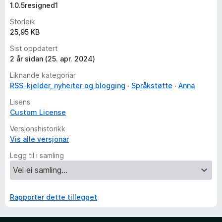
1.0.5resigned1
Storleik
25,95 KB
Sist oppdatert
2 år sidan (25. apr. 2024)
Liknande kategoriar
RSS-kjelder, nyheiter og blogging
Språkstøtte
Anna
Lisens
Custom License
Versjonshistorikk
Vis alle versjonar
Legg til i samling
Rapporter dette tillegget