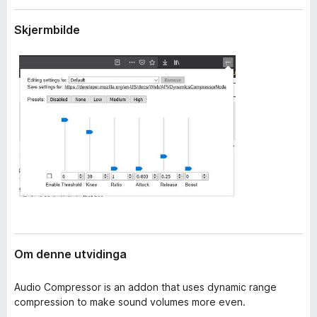
i
o
d
Skjermbilde
r
i
F
n
g
i
a
r
r
e
f
o
x
Om denne utvidinga
Audio Compressor is an addon that uses dynamic range
compression to make sound volumes more even.