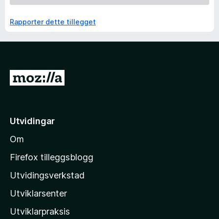
Rapporter dette tillegget
G
å
t
i
Utvidingar
l
Om
M
o
Firefox tilleggsblogg
z
Utvidingsverkstad
i
Utviklarsenter
l
l
Utviklarpraksis