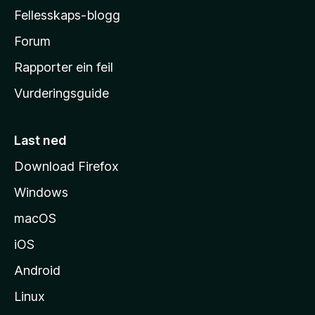
a
Fellesskaps-blogg
-
h
Forum
e
Rapporter ein feil
i
Vurderingsguide
m
e
s
Last ned
i
Download Firefox
d
Windows
a
macOS
iOS
Android
Linux