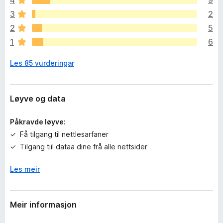
4
9
e
n
3
2
v
2
5
u
1
6
r
d
Les 85 vurderingar
e
r
i
n
Løyve og data
g
a
Påkravde løyve:
r
Få tilgang til nettlesarfaner
e
Tilgang tiil dataa dine frå alle nettsider
n
n
Les meir
o
Meir informasjon