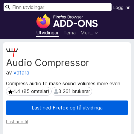
S
Logg inn
ø
N
k
e
t
Utvidingar
Tema
Meir…
t
l
M
e
e
Audio Compressor
t
s
a
a
av
vatara
d
r
a
t
Compress audio to make sound volumes more even
t
i
4.4 (85 omtalar)
3 261 brukarar
4.4 (85 omtalar)
3 261 brukarar
a
l
f
l
o
Last ned Firefox og få utvidinga
r
e
u
g
Last ned fil
t
g
v
f