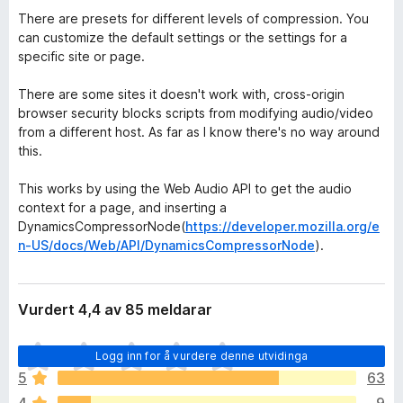
There are presets for different levels of compression. You
can customize the default settings or the settings for a
specific site or page.
There are some sites it doesn't work with, cross-origin
browser security blocks scripts from modifying audio/video
from a different host. As far as I know there's no way around
this.
This works by using the Web Audio API to get the audio
context for a page, and inserting a
DynamicsCompressorNode(
https://developer.mozilla.org/e
n-US/docs/Web/API/DynamicsCompressorNode
).
Vurdert 4,4 av 85 meldarar
I
Logg inn for å vurdere denne utvidinga
n
5
63
g