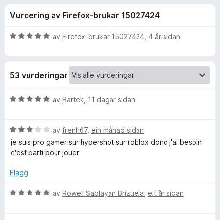
i
4
o
Vurdering av Firefox-brukar 15027424
,
r
n
5
F
a
V
av
Firefox-brukar 15027424
,
4 år sidan
i
g
v
u
r
5
r
d
e
f
53 vurderingar
e
f
r
o
o
i
V
av
Bartek
,
11 dagar sidan
x
n
u
r
g
r
:
V
d
av
frenh67
,
ein månad sidan
5
u
e
A
je suis pro gamer sur hypershot sur roblox donc j'ai besoin
a
r
r
c'est parti pour jouer
v
d
i
n
5
e
n
Flagg
r
g
t
i
:
V
av
Rowell Sablayan Brizuela
,
eit år sidan
n
5
u
i
g
a
r