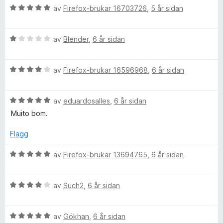
V
d
av
Firefox-brukar 16703726
,
5 år sidan
i
:
v
u
e
n
4
5
r
r
g
a
V
d
av
Blender
,
6 år sidan
i
:
v
u
e
n
1
5
r
r
g
a
V
d
av
Firefox-brukar 16596968
,
6 år sidan
i
:
v
u
e
n
5
5
r
r
g
a
V
d
av
eduardosalles
,
6 år sidan
i
:
v
u
e
n
5
5
Muito bom.
r
r
g
a
d
i
:
v
Flagg
e
n
1
5
r
g
a
V
av
Firefox-brukar 13694765
,
6 år sidan
i
:
v
u
n
4
5
r
g
a
V
d
av
Such2
,
6 år sidan
:
v
u
e
5
5
r
r
a
V
d
av
Gökhan
,
6 år sidan
i