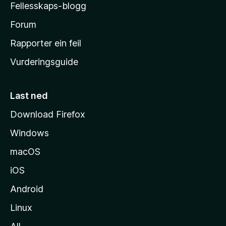
Fellesskaps-blogg
-
h
Forum
e
Rapporter ein feil
i
Vurderingsguide
m
e
s
Last ned
i
Download Firefox
d
Windows
a
macOS
iOS
Android
Linux