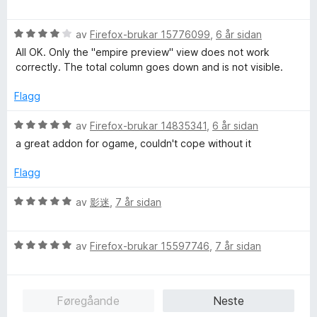
v
u
e
n
5
r
r
g
V
d
av
Firefox-brukar 15776099
,
6 år sidan
i
:
u
e
n
5
All OK. Only the "empire preview" view does not work
r
r
g
a
correctly. The total column goes down and is not visible.
d
i
:
v
e
n
4
5
Flagg
r
g
a
i
:
v
V
av
Firefox-brukar 14835341
,
6 år sidan
n
5
5
u
a great addon for ogame, couldn't cope without it
g
a
r
:
v
d
Flagg
4
5
e
a
r
V
av
影迷
,
7 år sidan
v
i
u
5
n
r
g
V
d
av
Firefox-brukar 15597746
,
7 år sidan
:
u
e
5
r
r
a
d
i
Føregåande
Neste
v
e
n