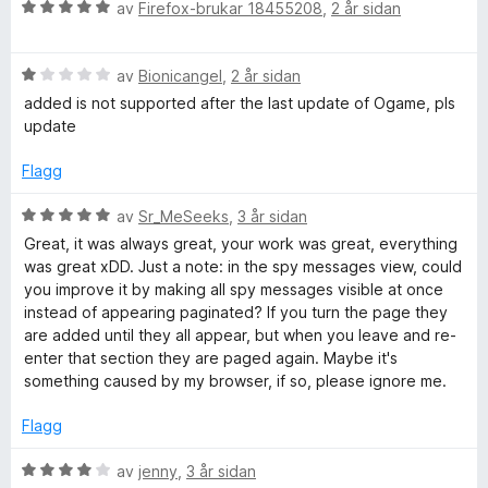
:
v
V
d
av
Firefox-brukar 18455208
,
2 år sidan
3
5
u
e
G
a
r
r
v
V
d
av
Bionicangel
,
2 år sidan
i
a
5
u
e
n
added is not supported after the last update of Ogame, pls
r
r
g
update
m
d
i
:
e
n
5
Flagg
r
e
g
a
i
:
v
V
av
Sr_MeSeeks
,
3 år sidan
n
5
5
u
R
Great, it was always great, your work was great, everything
g
a
r
was great xDD. Just a note: in the spy messages view, could
:
v
d
you improve it by making all spy messages visible at once
e
1
5
e
instead of appearing paginated? If you turn the page they
a
r
are added until they all appear, but when you leave and re-
b
v
i
enter that section they are paged again. Maybe it's
5
n
something caused by my browser, if so, please ignore me.
g
o
:
Flagg
5
r
a
V
av
jenny
,
3 år sidan