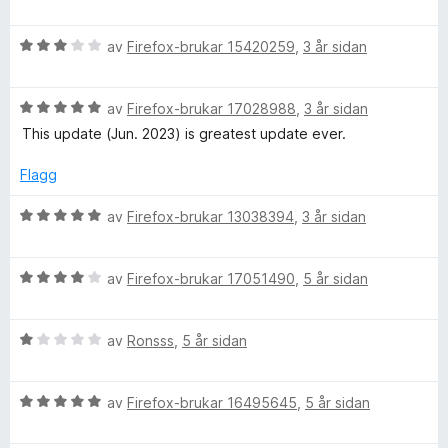
v
u
n
5
r
V
d
av
Firefox-brukar 15420259
,
3 år sidan
u
e
r
r
V
d
av
Firefox-brukar 17028988
,
3 år sidan
i
u
e
n
This update (Jun. 2023) is greatest update ever.
r
r
g
d
i
:
Flagg
e
n
4
r
g
a
V
av
Firefox-brukar 13038394
,
3 år sidan
i
:
v
u
n
3
5
r
g
a
V
d
av
Firefox-brukar 17051490
,
5 år sidan
:
v
u
e
5
5
r
r
a
V
d
av
Ronsss
,
5 år sidan
i
v
u
e
n
5
r
r
g
V
d
av
Firefox-brukar 16495645
,
5 år sidan
i
:
u
e
n
5
r
r
g
a