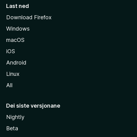
s
Last ned
i
Download Firefox
d
Windows
a
macOS
iOS
Android
Linux
All
Dei siste versjonane
Nightly
Beta