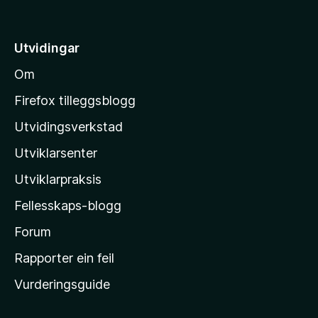
å
t
i
Utvidingar
l
Om
M
o
Firefox tilleggsblogg
z
Utvidingsverkstad
i
Utviklarsenter
l
l
Utviklarpraksis
a
Fellesskaps-blogg
-
h
Forum
e
Rapporter ein feil
i
Vurderingsguide
m
e