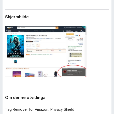
i
o
d
r
i
Skjermbilde
F
n
g
i
a
r
r
e
f
o
x
Om denne utvidinga
Tag Remover for Amazon: Privacy Shield