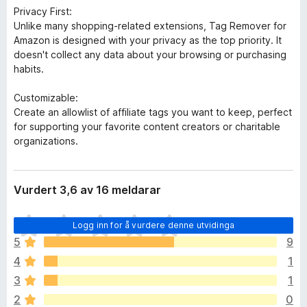
Privacy First:
Unlike many shopping-related extensions, Tag Remover for
Amazon is designed with your privacy as the top priority. It
doesn't collect any data about your browsing or purchasing
habits.
Customizable:
Create an allowlist of affiliate tags you want to keep, perfect
for supporting your favorite content creators or charitable
organizations.
Vurdert 3,6 av 16 meldarar
I
Logg inn for å vurdere denne utvidinga
n
5
9
g
4
1
e
n
3
1
v
2
0