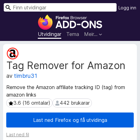
S
Logg inn
ø
N
k
e
t
Utvidingar
Tema
Meir…
t
l
M
e
e
Tag Remover for Amazon
t
s
a
a
av
timbru31
d
r
a
t
Remove the Amazon affiliate tracking ID (tag) from
t
i
amazon links
a
l
f
3.6 (16 omtalar)
442 brukarar
3.6 (16 omtalar)
442 brukarar
l
o
r
e
Last ned Firefox og få utvidinga
u
g
t
g
Last ned fil
v
f