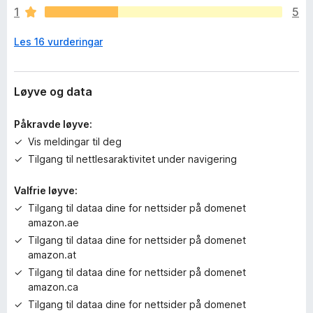
u
1
5
r
d
Les 16 vurderingar
e
r
i
n
Løyve og data
g
a
Påkravde løyve:
r
Vis meldingar til deg
e
Tilgang til nettlesaraktivitet under navigering
n
n
Valfrie løyve:
o
Tilgang til dataa dine for nettsider på domenet
amazon.ae
Tilgang til dataa dine for nettsider på domenet
amazon.at
Tilgang til dataa dine for nettsider på domenet
amazon.ca
Tilgang til dataa dine for nettsider på domenet