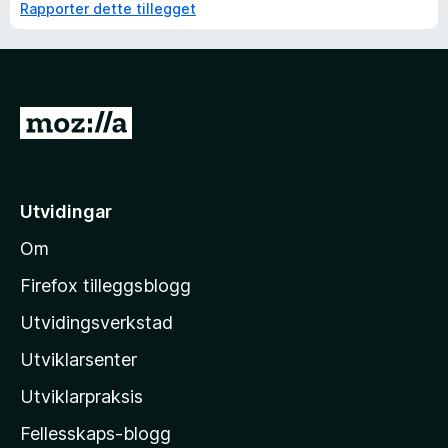
Rapporter dette tillegget
G
å
t
i
Utvidingar
l
Om
M
o
Firefox tilleggsblogg
z
Utvidingsverkstad
i
Utviklarsenter
l
l
Utviklarpraksis
a
Fellesskaps-blogg
-