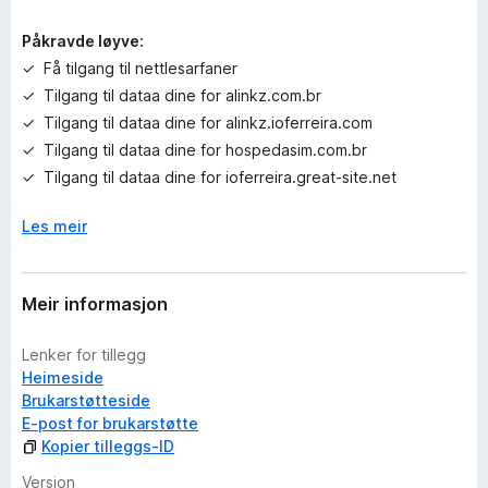
g
a
Påkravde løyve:
r
Få tilgang til nettlesarfaner
e
Tilgang til dataa dine for alinkz.com.br
n
n
Tilgang til dataa dine for alinkz.ioferreira.com
o
Tilgang til dataa dine for hospedasim.com.br
Tilgang til dataa dine for ioferreira.great-site.net
Les meir
Meir informasjon
Lenker for tillegg
Heimeside
Brukarstøtteside
E-post for brukarstøtte
Kopier tilleggs-ID
Versjon