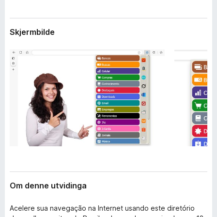
i
o
d
r
i
Skjermbilde
F
n
g
i
a
r
r
e
f
o
x
Om denne utvidinga
Acelere sua navegação na Internet usando este diretório