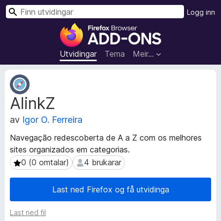
S
Logg inn
ø
N
k
e
t
Utvidingar
Tema
Meir…
t
l
M
e
e
AlinkZ
t
s
a
a
av
Igor O. Ferreira
d
r
a
t
Navegação redescoberta de A a Z com os melhores
t
i
sites organizados em categorias.
a
l
f
0 (0 omtalar)
4 brukarar
0 (0 omtalar)
4 brukarar
l
o
r
e
Last ned Firefox og få utvidinga
u
g
t
g
Last ned fil
v
f