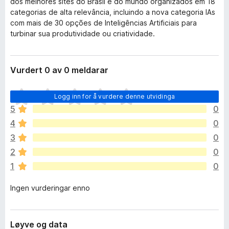
dos melhores sites do Brasil e do mundo organizados em 18
categorias de alta relevância, incluindo a nova categoria IAs
com mais de 30 opções de Inteligências Artificiais para
turbinar sua produtividade ou criatividade.
Vurdert 0 av 0 meldarar
I
Logg inn for å vurdere denne utvidinga
n
5
0
g
4
0
e
n
3
0
v
2
0
u
1
0
r
d
Ingen vurderingar enno
e
r
i
n
Løyve og data