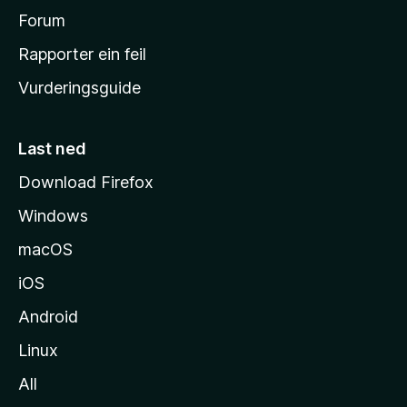
h
Forum
e
Rapporter ein feil
i
Vurderingsguide
m
e
s
Last ned
i
Download Firefox
d
Windows
a
macOS
iOS
Android
Linux
All