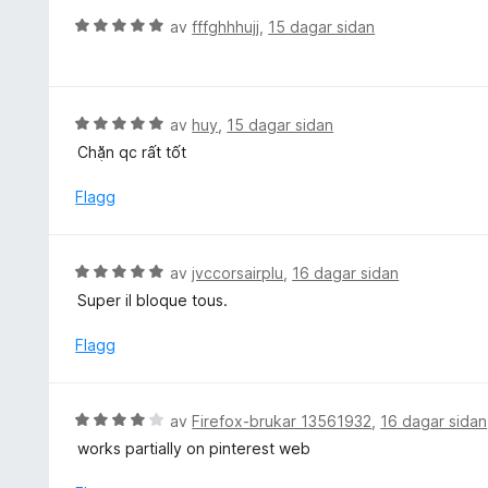
a
e
V
av
fffghhhujj
,
15 dagar sidan
v
r
u
5
i
r
n
d
g
e
V
av
huy
,
15 dagar sidan
:
r
u
Chặn qc rất tốt
5
i
r
a
n
d
Flagg
v
g
e
5
:
r
5
i
V
av
jvccorsairplu
,
16 dagar sidan
a
n
u
v
Super il bloque tous.
g
r
5
:
d
Flagg
5
e
a
r
v
i
V
5
av
Firefox-brukar 13561932
,
16 dagar sidan
n
u
works partially on pinterest web
g
r
: