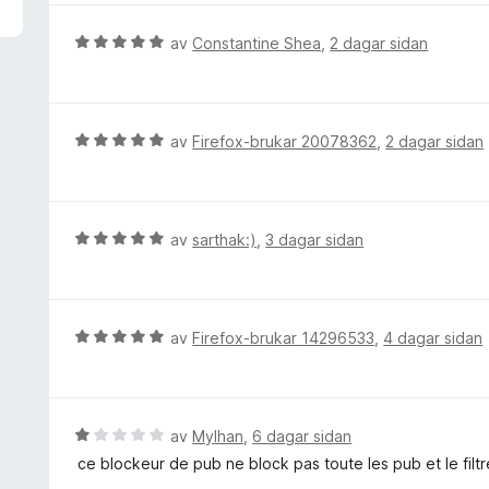
a
d
v
e
V
av
Constantine Shea
,
2 dagar sidan
5
r
u
i
r
n
d
g
e
V
av
Firefox-brukar 20078362
,
2 dagar sidan
:
r
u
5
i
r
a
n
d
v
g
e
V
av
sarthak:)
,
3 dagar sidan
5
:
r
u
5
i
r
a
n
d
v
g
e
V
av
Firefox-brukar 14296533
,
4 dagar sidan
5
:
r
u
5
i
r
a
n
d
v
g
e
V
av
Mylhan
,
6 dagar sidan
5
:
r
u
ce blockeur de pub ne block pas toute les pub et le filtre
5
i
r