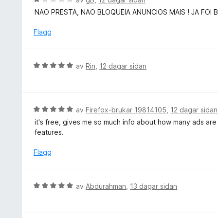
5
:
r
u
NAO PRESTA, NAO BLOQUEIA ANUNCIOS MAIS ! JA FOI
5
i
r
a
n
d
Flagg
v
g
e
5
:
r
5
i
V
av
Rin
,
12 dagar sidan
a
n
u
v
g
r
5
:
d
1
e
V
av
Firefox-brukar 19814105
,
12 dagar sidan
a
r
u
v
it's free, gives me so much info about how many ads are 
i
r
5
features.
n
d
g
e
Flagg
:
r
5
i
a
n
V
av
Abdurahman
,
13 dagar sidan
v
g
u
5
:
r
5
d