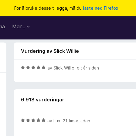
For å bruke desse tillegga, må du
laste ned Firefox
.
ma
Meir…
Vurdering av Slick Willie
V
av
Slick Willie
,
eit år sidan
u
r
d
e
6 918 vurderingar
r
i
n
g
V
av
Lux
,
21 timar sidan
:
u
5
r