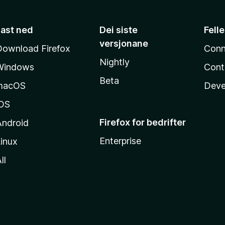
Last ned
Dei siste
Fell
versjonane
Download Firefox
Conn
Nightly
Windows
Cont
Beta
macOS
Deve
iOS
Firefox for bedrifter
Android
Enterprise
inux
ll