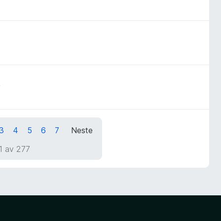
n
3
4
5
6
7
Neste
1 av 277