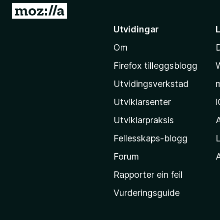
G
å
Utvidingar
t
Om
i
l
Firefox tilleggsblogg
M
Utvidingsverkstad
o
z
Utviklarsenter
i
Utviklarpraksis
l
Fellesskaps-blogg
L
l
a
Forum
A
-
Rapporter ein feil
h
Vurderingsguide
e
i