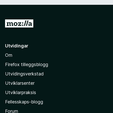
G
å
t
i
Utvidingar
l
Om
M
o
Firefox tilleggsblogg
z
Utvidingsverkstad
i
Utviklarsenter
l
l
Utviklarpraksis
a
Fellesskaps-blogg
-
h
Forum