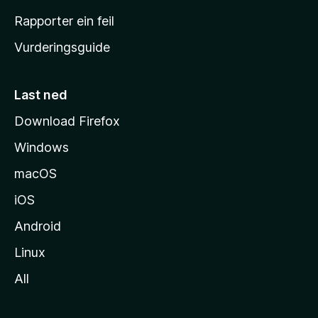
e
Rapporter ein feil
i
Vurderingsguide
m
e
s
Last ned
i
Download Firefox
d
Windows
a
macOS
iOS
Android
Linux
All