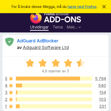
S
Logg inn
For å bruke desse tillegga, må du
laste ned Firefox
.
A
v
ø
N
v
k
i
e
s
t
d
Utvidingar
Tema
Meir…
e
t
n
l
n
V
AdGuard AdBlocker
e
e
m
av
Adguard Software Ltd
s
e
u
l
a
d
V
r
i
r
n
u
t
g
4,6 stjerner av 5
r
i
a
d
d
5
5 794
l
e
4
540
l
e
r
e
3
154
i
g
n
r
2
103
g
g
1
331
:
f