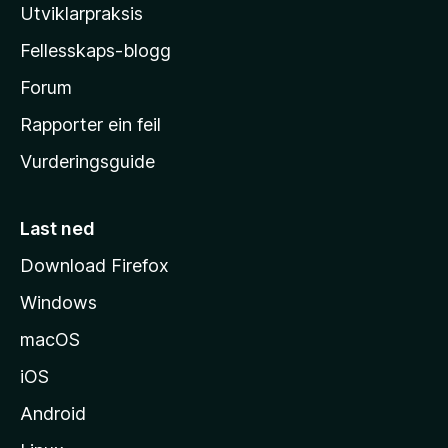
l
Utviklarpraksis
a
Fellesskaps-blogg
-
h
Forum
e
Rapporter ein feil
i
Vurderingsguide
m
e
s
Last ned
i
Download Firefox
d
Windows
a
macOS
iOS
Android