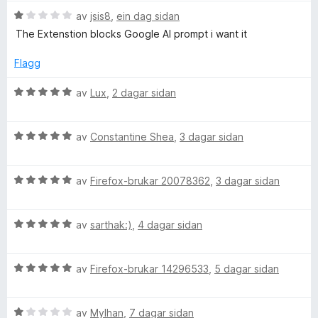
r
g
a
V
av
jsis8
,
ein dag sidan
a
i
:
v
u
The Extenstion blocks Google AI prompt i want it
n
5
5
r
r
g
a
d
Flagg
:
v
e
5
5
d
r
V
av
Lux
,
2 dagar sidan
a
i
u
v
n
r
A
5
g
V
d
av
Constantine Shea
,
3 dagar sidan
:
u
e
d
1
r
r
a
V
d
av
Firefox-brukar 20078362
,
3 dagar sidan
i
B
v
u
e
n
5
r
r
g
V
d
av
sarthak:)
,
4 dagar sidan
i
l
:
u
e
n
5
r
r
g
a
o
V
d
av
Firefox-brukar 14296533
,
5 dagar sidan
i
:
v
u
e
n
5
5
c
r
r
g
a
V
d
av
Mylhan
,
7 dagar sidan
i
:
v