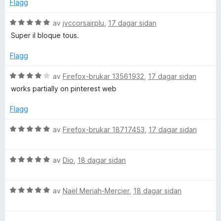
d
i
:
Flagg
e
n
5
r
g
a
V
av
jvccorsairplu
,
17 dagar sidan
i
:
v
u
Super il bloque tous.
n
5
5
r
g
a
d
Flagg
:
v
e
5
5
r
V
av
Firefox-brukar 13561932
,
17 dagar sidan
a
i
u
works partially on pinterest web
v
n
r
5
g
d
Flagg
:
e
5
r
V
av
Firefox-brukar 18717453
,
17 dagar sidan
a
i
u
v
n
r
5
g
V
d
av
Dio
,
18 dagar sidan
:
u
e
4
r
r
a
V
d
av
Naël Meriah-Mercier
,
18 dagar sidan
i
v
u
e
n
5
r
r
g