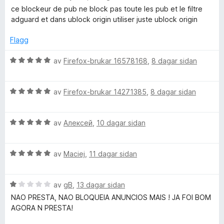
u
e
k
n
5
5
ce blockeur de pub ne block pas toute les pub et le filtre
r
r
g
a
adguard et dans ublock origin utiliser juste ublock origin
d
i
:
v
e
e
n
5
5
Flagg
r
g
a
r
i
:
v
V
av
Firefox-brukar 16578168
,
8 dagar sidan
n
5
5
u
g
a
r
:
v
V
d
av
Firefox-brukar 14271385
,
8 dagar sidan
1
5
u
e
a
r
r
v
V
d
av
Алексей
,
10 dagar sidan
i
5
u
e
n
r
r
g
V
d
av
Maciej
,
11 dagar sidan
i
:
u
e
n
5
r
r
g
a
V
d
av
gB
,
13 dagar sidan
i
:
v
u
e
n
5
5
NAO PRESTA, NAO BLOQUEIA ANUNCIOS MAIS ! JA FOI BOM
r
r
g
a
AGORA N PRESTA!
d
i
:
v