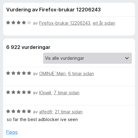
i
4
o
Vurdering av Firefox-brukar 12206243
,
r
n
6
F
a
V
av
Firefox-brukar 12206243
,
eit år sidan
i
g
v
u
r
5
r
d
e
f
6 922 vurderingar
e
f
r
o
o
i
x
n
V
r
av
OMINÆ`Møri
,
6 timar sidan
g
u
:
r
4
A
V
d
av
Юрий
,
7 timar sidan
a
u
e
v
d
r
r
5
V
d
av
alfedfr
,
21 timar sidan
i
G
u
e
n
so far the best adblocker ive seen
r
r
g
d
i
:
Flagg
u
e
n
5