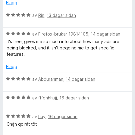
e
n
5
5
Flagg
r
g
a
i
:
v
V
av
Rin
,
13 dagar sidan
n
5
5
u
g
a
r
:
v
V
d
av
Firefox-brukar 19814105
,
14 dagar sidan
1
5
u
e
it's free, gives me so much info about how many ads are
a
r
r
being blocked, and it isn't begging me to get specific
v
d
i
features.
5
e
n
r
g
Flagg
i
:
n
5
V
av
Abdurahman
,
14 dagar sidan
g
a
u
:
v
r
5
5
V
d
av
fffghhhujj
,
16 dagar sidan
a
u
e
v
r
r
5
V
d
av
huy
,
16 dagar sidan
i
u
e
n
Chặn qc rất tốt
r
r
g