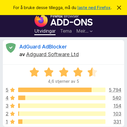
S
Logg inn
For å bruke desse tillegga, må du
laste ned Firefox
.
A
v
ø
N
v
k
i
e
s
t
d
Utvidingar
Tema
Meir…
e
t
n
l
n
V
AdGuard AdBlocker
e
e
m
av
Adguard Software Ltd
s
e
u
l
a
d
V
r
i
r
n
u
t
g
4,6 stjerner av 5
r
i
a
d
d
5
5 794
l
e
4
540
l
e
r
e
3
154
i
g
n
r
2
103
g
g
1
331
:
f