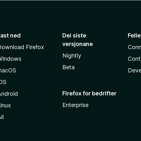
Last ned
Dei siste
Fell
versjonane
Download Firefox
Conn
Nightly
Windows
Cont
Beta
macOS
Deve
iOS
Firefox for bedrifter
Android
Enterprise
inux
ll