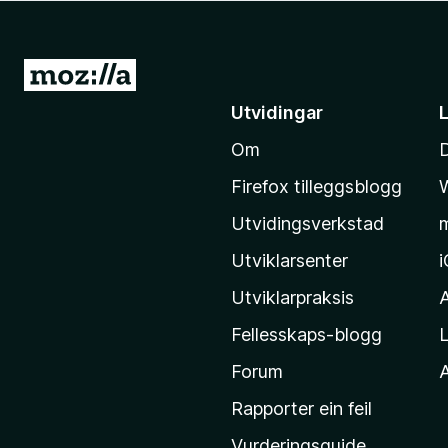
o
r
F
G
i
å
Utvidingar
r
t
e
Om
i
f
l
o
Firefox tilleggsblogg
M
x
Utvidingsverkstad
o
z
Utviklarsenter
i
Utviklarpraksis
l
Fellesskaps-blogg
L
l
a
Forum
A
-
Rapporter ein feil
h
Vurderingsguide