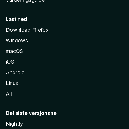
m
e
s
Last ned
i
Download Firefox
d
Windows
a
macOS
iOS
Android
Linux
All
Dei siste versjonane
Nightly