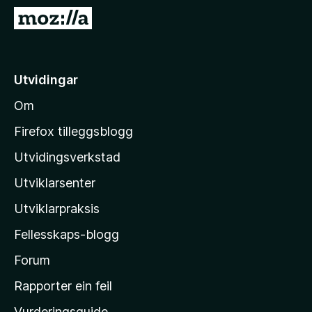
o
G
r
å
F
t
i
i
Utvidingar
r
l
e
Om
M
f
o
o
Firefox tilleggsblogg
x
z
Utvidingsverkstad
i
Utviklarsenter
l
l
Utviklarpraksis
a
Fellesskaps-blogg
-
h
Forum
e
Rapporter ein feil
i
Vurderingsguide