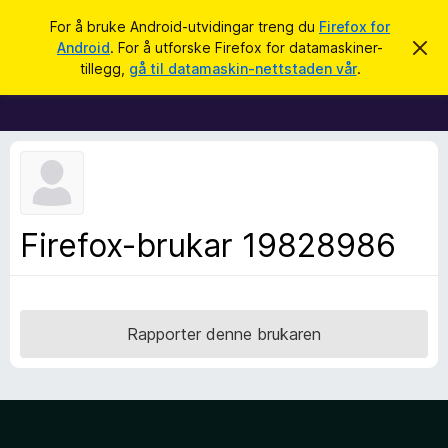
S
Logg inn
For å bruke Android-utvidingar treng du
Firefox for
ø
Android
. For å utforske Firefox for datamaskiner-
A
N
v
k
tillegg,
gå til datamaskin-nettstaden vår
.
v
e
i
t
s
d
t
e
l
n
n
e
e
s
m
e
a
Firefox-brukar 19828986
l
r
d
i
t
n
i
g
a
l
Rapporter denne brukaren
l
e
g
g
f