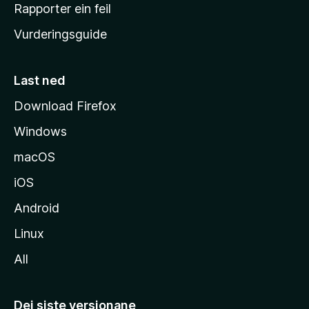
e
Rapporter ein feil
i
Vurderingsguide
m
e
s
Last ned
i
Download Firefox
d
Windows
a
macOS
iOS
Android
Linux
All
Dei siste versjonane