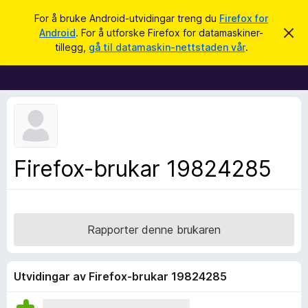
S
Logg inn
For å bruke Android-utvidingar treng du
Firefox for
ø
Android
. For å utforske Firefox for datamaskiner-
A
N
v
k
tillegg,
gå til datamaskin-nettstaden vår
.
v
e
i
t
s
d
t
e
l
n
n
e
e
s
m
e
a
Firefox-brukar 19824285
l
r
d
i
t
n
i
g
a
l
Rapporter denne brukaren
l
e
g
Utvidingar av Firefox-brukar 19824285
g
f