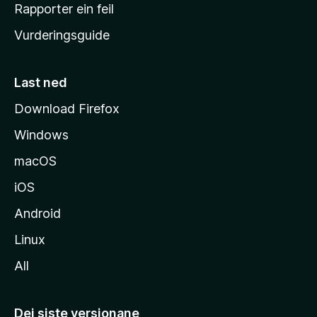
e
Rapporter ein feil
i
Vurderingsguide
m
e
s
Last ned
i
Download Firefox
d
Windows
a
macOS
iOS
Android
Linux
All
Dei siste versjonane