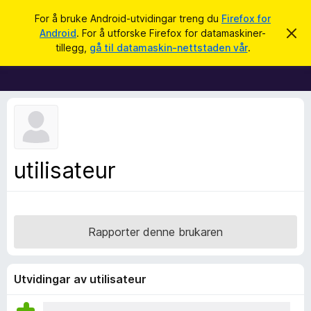
S
Logg inn
For å bruke Android-utvidingar treng du
Firefox for
ø
Android
. For å utforske Firefox for datamaskiner-
A
N
v
k
tillegg,
gå til datamaskin-nettstaden vår
.
v
e
i
t
s
d
t
e
l
n
n
e
e
s
m
e
a
utilisateur
l
r
d
i
t
n
i
g
a
l
Rapporter denne brukaren
l
e
g
Utvidingar av utilisateur
g
f