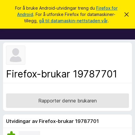
S
Logg inn
For å bruke Android-utvidingar treng du
Firefox for
ø
Android
. For å utforske Firefox for datamaskiner-
A
N
v
k
tillegg,
gå til datamaskin-nettstaden vår
.
v
e
i
t
s
d
t
e
l
n
n
e
e
s
m
e
a
Firefox-brukar 19787701
l
r
d
i
t
n
i
g
a
l
Rapporter denne brukaren
l
e
g
Utvidingar av Firefox-brukar 19787701
g
f