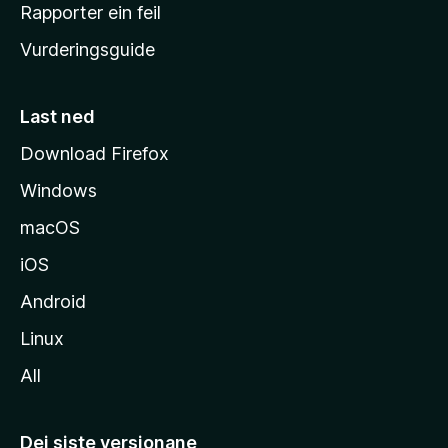
e
Rapporter ein feil
i
Vurderingsguide
m
e
s
Last ned
i
Download Firefox
d
Windows
a
macOS
iOS
Android
Linux
All
Dei siste versjonane