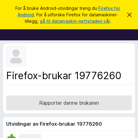
S
Logg inn
For å bruke Android-utvidingar treng du
Firefox for
ø
Android
. For å utforske Firefox for datamaskiner-
A
N
v
k
tillegg,
gå til datamaskin-nettstaden vår
.
v
e
i
t
s
d
t
e
l
n
n
e
e
s
m
e
a
Firefox-brukar 19776260
l
r
d
i
t
n
i
g
a
l
Rapporter denne brukaren
l
e
g
Utvidingar av Firefox-brukar 19776260
g
f