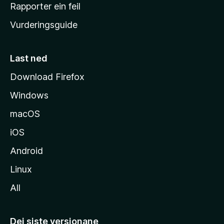
e
Rapporter ein feil
i
Vurderingsguide
m
e
s
Last ned
i
Download Firefox
d
Windows
a
macOS
iOS
Android
Linux
All
Dei siste versjonane