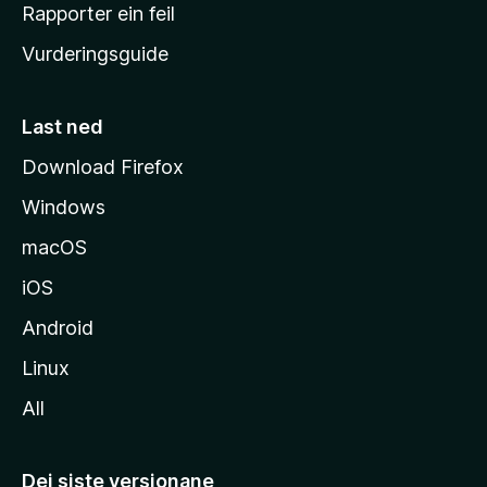
e
Rapporter ein feil
i
Vurderingsguide
m
e
s
Last ned
i
Download Firefox
d
Windows
a
macOS
iOS
Android
Linux
All
Dei siste versjonane