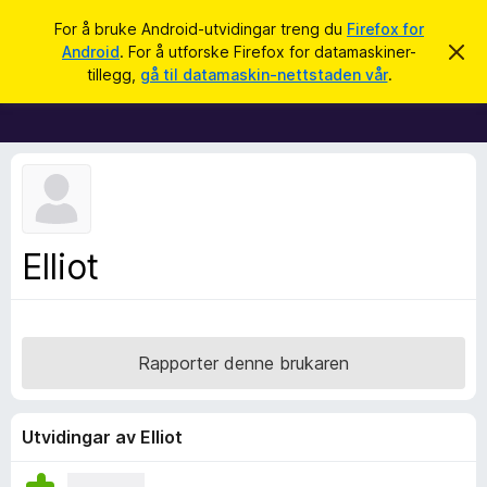
S
Logg inn
For å bruke Android-utvidingar treng du
Firefox for
ø
Android
. For å utforske Firefox for datamaskiner-
A
N
v
k
tillegg,
gå til datamaskin-nettstaden vår
.
v
e
i
t
s
d
t
e
l
n
n
e
e
s
m
e
a
Elliot
l
r
d
i
t
n
i
g
a
l
Rapporter denne brukaren
l
e
g
Utvidingar av Elliot
g
f