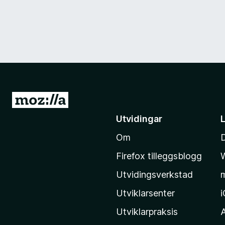
G
å
Utvidingar
t
Om
i
l
Firefox tilleggsblogg
M
Utvidingsverkstad
o
z
Utviklarsenter
i
Utviklarpraksis
l