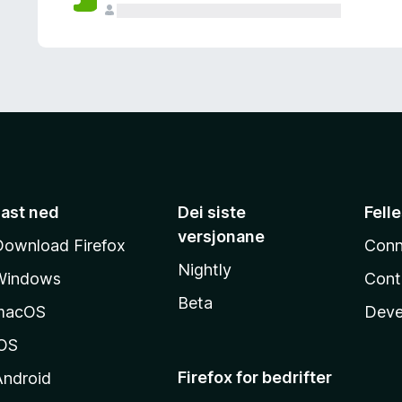
Last ned
Dei siste
Fell
versjonane
Download Firefox
Conn
Nightly
Windows
Cont
Beta
macOS
Deve
iOS
Firefox for bedrifter
Android