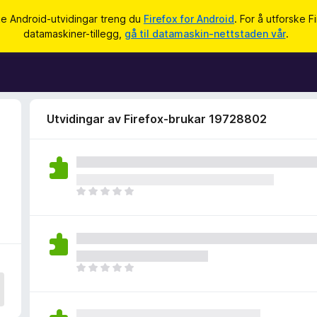
ke Android-utvidingar treng du
Firefox for Android
. For å utforske F
datamaskiner-tillegg,
gå til datamaskin-nettstaden vår
.
Utvidingar av Firefox-brukar 19728802
I
n
g
e
n
v
I
u
n
r
g
d
e