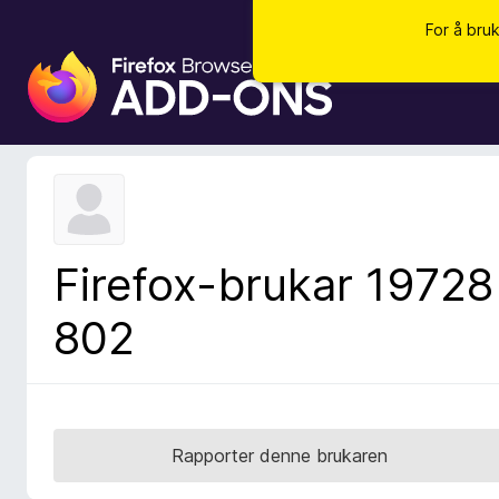
For å bru
N
e
t
t
l
e
s
a
Firefox-brukar 19728
r
t
802
i
l
l
e
g
Rapporter denne brukaren
g
f