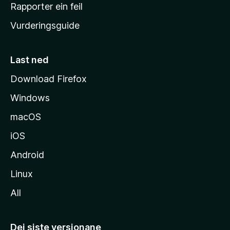
e
Rapporter ein feil
i
Vurderingsguide
m
e
s
Last ned
i
Download Firefox
d
Windows
a
macOS
iOS
Android
Linux
All
Dei siste versjonane