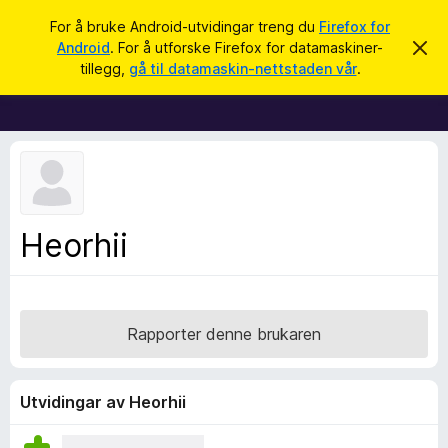
S
Logg inn
For å bruke Android-utvidingar treng du
Firefox for
ø
Android
. For å utforske Firefox for datamaskiner-
A
N
v
k
tillegg,
gå til datamaskin-nettstaden vår
.
v
e
i
t
s
d
t
e
l
n
n
e
e
s
m
e
a
Heorhii
l
r
d
i
t
n
i
g
a
l
Rapporter denne brukaren
l
e
g
Utvidingar av Heorhii
g
f