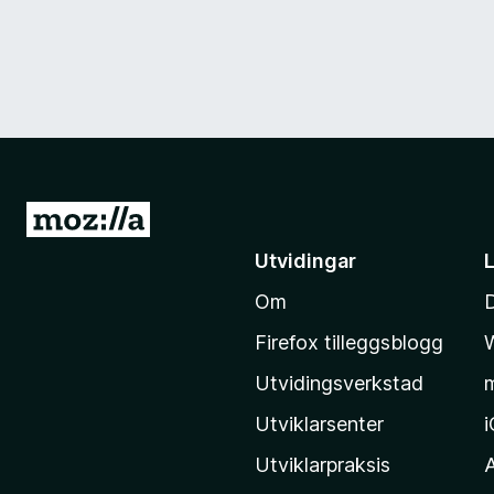
G
å
Utvidingar
t
Om
i
l
Firefox tilleggsblogg
M
Utvidingsverkstad
o
z
Utviklarsenter
i
Utviklarpraksis
l