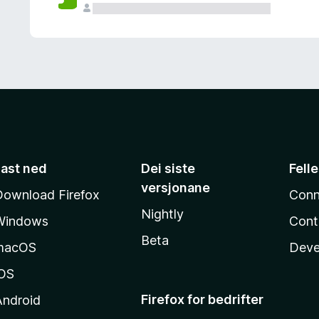
Last ned
Dei siste
Fell
versjonane
Download Firefox
Conn
Nightly
Windows
Cont
Beta
macOS
Deve
iOS
Firefox for bedrifter
Android