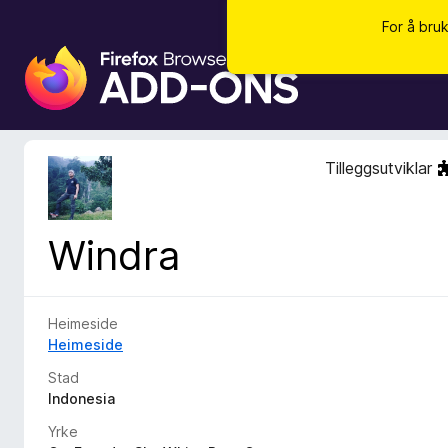
For å bru
N
e
t
t
l
Tilleggsutviklar
e
s
a
Windra
r
t
i
l
Heimeside
l
Heimeside
e
Stad
g
Indonesia
g
Yrke
f