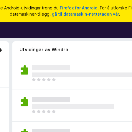
ke Android-utvidingar treng du
Firefox for Android
. For å utforske F
datamaskiner-tillegg,
gå til datamaskin-nettstaden vår
.
Utvidingar av Windra
I
n
g
e
n
v
I
u
n
r
g
d
e