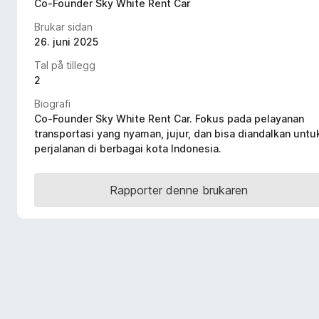
Co-Founder Sky White Rent Car
o
Brukar sidan
r
26. juni 2025
F
i
Tal på tillegg
r
2
e
Biografi
f
Co-Founder Sky White Rent Car. Fokus pada pelayanan
o
transportasi yang nyaman, jujur, dan bisa diandalkan untu
x
perjalanan di berbagai kota Indonesia.
Rapporter denne brukaren