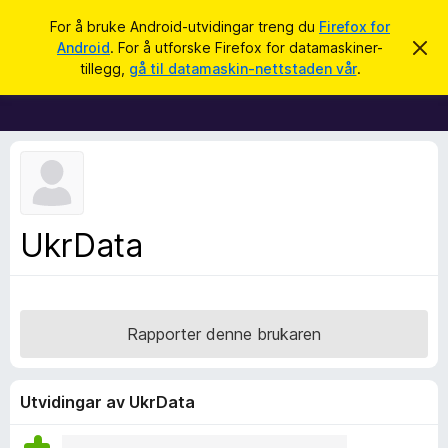
S
Logg inn
For å bruke Android-utvidingar treng du
Firefox for
ø
Android
. For å utforske Firefox for datamaskiner-
A
N
v
k
tillegg,
gå til datamaskin-nettstaden vår
.
v
e
i
t
s
d
t
e
l
n
n
e
e
s
m
e
a
UkrData
l
r
d
i
t
n
i
g
a
l
Rapporter denne brukaren
l
e
g
Utvidingar av UkrData
g
f