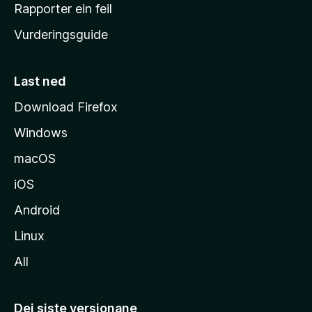
e
Rapporter ein feil
i
Vurderingsguide
m
e
s
Last ned
i
Download Firefox
d
Windows
a
macOS
iOS
Android
Linux
All
Dei siste versjonane