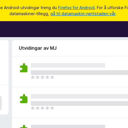
ke Android-utvidingar treng du
Firefox for Android
. For å utforske F
datamaskiner-tillegg,
gå til datamaskin-nettstaden vår
.
Utvidingar av MJ
I
n
g
e
n
v
I
u
n
r
g
d
e