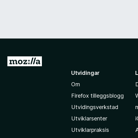
G
å
Utvidingar
t
Om
i
l
Firefox tilleggsblogg
M
Utvidingsverkstad
o
z
Utviklarsenter
i
Utviklarpraksis
l