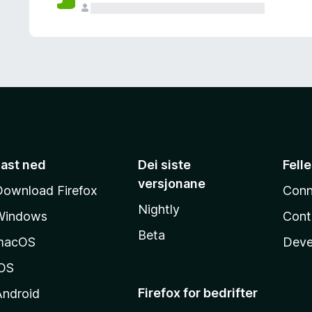
Last ned
Dei siste
Fell
versjonane
Download Firefox
Conn
Nightly
Windows
Cont
Beta
macOS
Deve
iOS
Firefox for bedrifter
Android