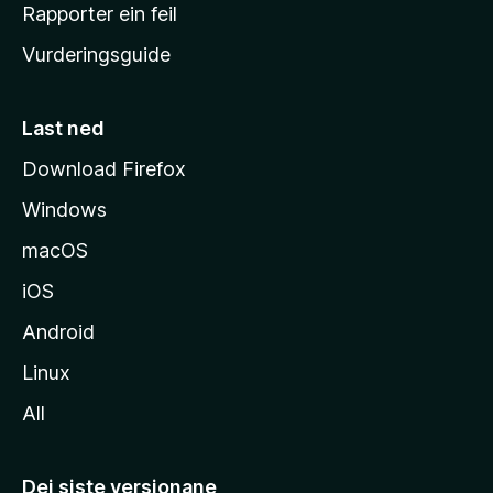
e
Rapporter ein feil
i
Vurderingsguide
m
e
s
Last ned
i
Download Firefox
d
Windows
a
macOS
iOS
Android
Linux
All
Dei siste versjonane