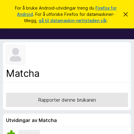
S
Logg inn
For å bruke Android-utvidingar treng du
Firefox for
ø
Android
. For å utforske Firefox for datamaskiner-
A
N
v
k
tillegg,
gå til datamaskin-nettstaden vår
.
v
e
i
t
s
d
t
e
l
n
n
e
e
s
m
e
a
Matcha
l
r
d
i
t
n
i
g
a
l
Rapporter denne brukaren
l
e
g
Utvidingar av Matcha
g
f