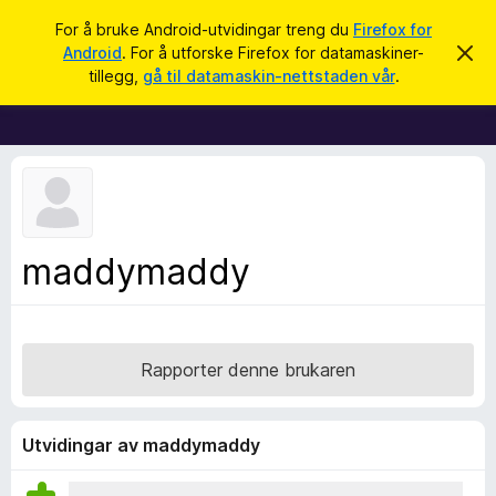
S
Logg inn
For å bruke Android-utvidingar treng du
Firefox for
ø
Android
. For å utforske Firefox for datamaskiner-
A
N
v
k
tillegg,
gå til datamaskin-nettstaden vår
.
v
e
i
t
s
d
t
e
l
n
n
e
e
s
m
e
a
maddymaddy
l
r
d
i
t
n
i
g
a
l
Rapporter denne brukaren
l
e
g
Utvidingar av maddymaddy
g
f