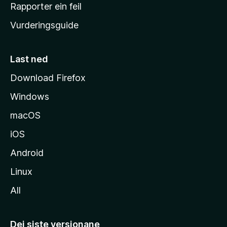
e
Rapporter ein feil
i
Vurderingsguide
m
e
s
Last ned
i
Download Firefox
d
Windows
a
macOS
iOS
Android
Linux
All
Dei siste versjonane