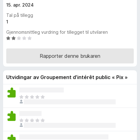
15. apr. 2024
o
r
Tal på tillegg
F
1
i
Gjennomsnittleg vurdring for tillegget til utvilaren
r
V
e
u
f
r
Rapporter denne brukaren
o
d
e
x
r
Utvidingar av Groupement d’intérêt public « Pix »
i
n
g
:
I
1
n
,
g
9
e
I
a
n
n
v
v
g
5
u