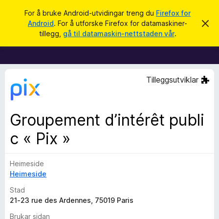
S
Logg inn
For å bruke Android-utvidingar treng du
Firefox for
ø
Android
. For å utforske Firefox for datamaskiner-
A
N
v
k
tillegg,
gå til datamaskin-nettstaden vår
.
v
e
i
t
s
d
t
e
l
n
Tilleggsutviklar
n
e
e
s
m
e
a
Groupement d’intérêt publi
l
r
d
i
c « Pix »
t
n
i
g
a
l
Heimeside
l
Heimeside
e
Stad
g
21-23 rue des Ardennes, 75019 Paris
g
f
Brukar sidan