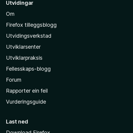
e
Utvidingar
i
l
n
n
Om
n
M
g
o
o
a
Firefox tilleggsblogg
r
z
Utvidingsverkstad
e
i
n
Utviklarsenter
l
n
o
l
Utviklarpraksis
a
Fellesskaps-blogg
-
h
Forum
e
Rapporter ein feil
i
Vurderingsguide
m
e
s
Last ned
i
Download Firefox