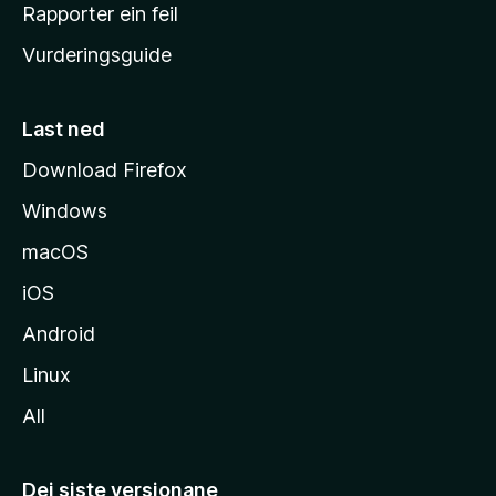
e
Rapporter ein feil
i
Vurderingsguide
m
e
s
Last ned
i
Download Firefox
d
Windows
a
macOS
iOS
Android
Linux
All
Dei siste versjonane