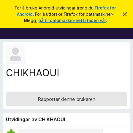
S
Logg inn
For å bruke Android-utvidingar treng du
Firefox for
ø
Android
. For å utforske Firefox for datamaskiner-
A
N
v
k
tillegg,
gå til datamaskin-nettstaden vår
.
v
e
i
t
s
d
t
e
l
n
n
e
e
s
m
e
a
CHIKHAOUI
l
r
d
i
t
n
i
g
a
l
Rapporter denne brukaren
l
e
g
Utvidingar av CHIKHAOUI
g
f